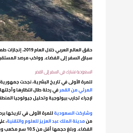
حقق العالم العر
سباق السفر إلى الفضاء. وواكب مرصد المستقبل ت
السعودية تشارك في السفر إلى القمر
للمرة الأولى في تاريخ البشرية، نجحت جمهورية الصين
المرئي من القمر
في رحلة طال انتظارها وأجلتها
لإجراء تجارب بيولوجية وتحليل جيولوجيا المنط
وشاركت السعودية
للمرة الأولى في تاريخها ب
من
مدينة الملك عبد العزيز للعلوم والتقنية
، عل
الفضاء. وبلغ حجمها أقل من 10.5 سم مكعب وبوزن لا يتجاوز 630 جرامًا ودمجت في القمر الصيني.