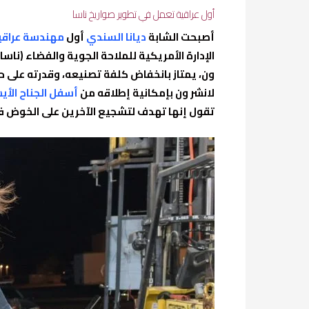
أول عراقية تعمل في تطوير صواريخ ناسا
أصبحت الشابة
ديانا السندي
أول
مهندسة عراقي
الإدارة الأمريكية للملاحة الجوية والفضاء (نا
ون، يمتاز بانخفاض كلفة تصنيعه، وقدرته على 
لانشر ون بإمكانية إطلاقه من
أسفل الجناح الأيسر
تقول إنها تهدف لتشجيع الآخرين على الخوض في 