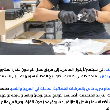
نة
، في سبتمبر/أيلول الماضي، إلى فريق عمل بلو مون لاندر؛ المشروع 
ريجين
المتخصصة في صناعة الصواريخ الفضائية، ويهدف إلى بناء محط
ظام تبريد خاص بالمركبات الفضائية العاملة في المريخ والقمر
، صنعه
لتبريد المتقدمة (أدفانسد كولنج تكنولوجيز) وناسا وشركة لوكهيد 
ة أضعاف، ما يشكل إنجازًا غير مسبوق قد يُحدِث قفزة نوعية في عالم ت
ة.