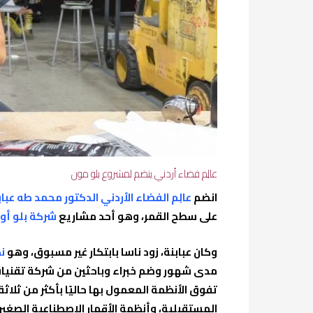
عالِم فضاء أردني ينضم لمشروع بلو مون
انضم
عالِم الفضاء الأردني الدكتور محمد طه عباب
على سطح القمر، وهو أحد مشاريع
شركة بلو أو
وكان عبابنة، زود ناسا بابتكار غير مسبوق، وهو
ن
مدى شهور وضم خبراء وباحثين من شركة تقنيات ا
تفوق الأنظمة المعمول بها حاليًا بأكثر من ثلاث
المستقبلية، وأنظمة الأقمار الاصطناعية الصغير