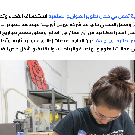
ة تعمل في مجال تطوير الصواريخ السلمية
لاستكشاف الفضاء وتصني
سا.) وتعمل السندي حاليًا مع شركة فيرجن أوربيت؛ مهندسةً لتطوير ا
حمل أقمار اصطناعية من أي مكان في العالم. وتُطلَق معظم صواري
 لطائرة بوينج 747
، دون الحاجة لمنصات إطلاق عمودية ثابتة. وأطل
مجالات العلوم والهندسة والرياضيات والتقنية، وبشكل خاص الفتيا