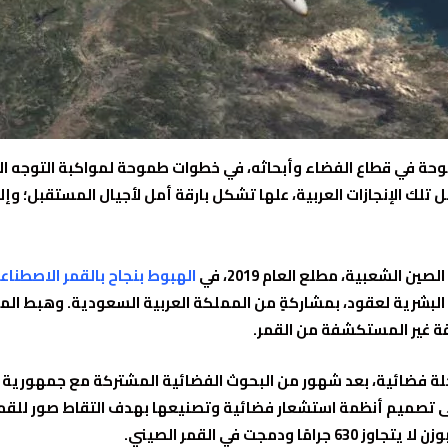
بي خلال العام 2019، إنجازات طموحة في قطاع الفضاء وأبحاثه، في خطوات طموحة لمواكب
لك الإنجازات العربية، علها تشكل بارقة أمل لأجيال المستقبل؛ وإلي
 الشعبية، مطلع العام 2019، في
 البشرية لعقود، بمشاركةٍ من المملكة العربية السعودية. وهبط ال
قة غير المستكشفة من القمر.
رحلة فضائية، بعد شهور من البحوث الفضائية المشتركة مع جمهورية
ى تصميم أنظمة استشعار فضائية وتصنيعها بهدف التقاط صور للقمر 