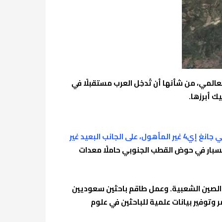
ة التوجه العالمي، من شأنها أن تُدخِل العرب مستقبلًا في
ك أبرزها.
الهبوط بنجاح بالقمر الاصطناعي جانغ إي4 غير المأهول، على الجانب البعيد غير
مسبار في حوض القطب الجنوبي حاملًا معدات
 الصين الشعبية. وعمل طاقم باحثين سعوديين
وتوفير بيانات علمية للباحثين في علوم