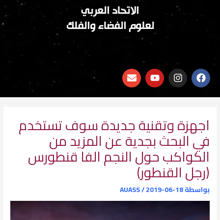
الاتحاد العربي
لعلوم الفضاء والفلك
E
Y
I
F
n
o
n
a
v
u
s
c
e
t
t
e
l
u
a
b
o
b
g
o
اجهزة وتقنية جديدة سوف تستخدم
p
e
r
o
في البحث بجدية عن المزيد من
e
a
k
m
الكواكب حول النجم الفا قنطورس
(رجل القنطور)
بواسطة
2019-06-18
/
AUASS