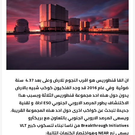
ان الفا قنطوريس هو اقرب النجوم للارض وعلى بعد 4.37 سنة
ضوئية وفي عام 2016 قد وجد الفلكيون كوكب شبيه بالارض
يدون حول هذه احد مجموعة قنطوريس الثلاثة وبسبب هذا
الاكتنشاف يطور المرصد الاروبي الجنوبي ESO اداة و تقنية
جديدة للبحث عن كواكب اخرى حول احد هذه المجموعة القريبة.
ويسعى المرصد الاروبي الجنوبي بالتعاون مع بريكثرو
Breakthrough Initiatives من ناسا لبناء تلسكوب كبير VLT
يسمى نير NEAR وهواختصار الكلمات التالية: