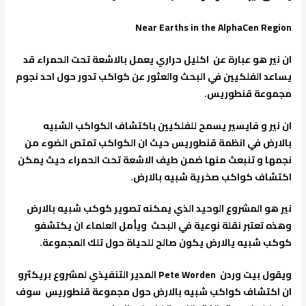
Near Earths in the AlphaCen Region
ان نير هو عبارة عن اكليل حراري يعمل بالاشعة تحت الحمراء قد
يساعد الفلكيين في البحث والعثور عن كواكب تدور حول احد نجوم
مجموعة قنطوريس.
ان نير و فايسير يسمح للفلكيين باكتشاف الكواكب الشبيه
بالارض في انظمة قنطوريس حيث ان الكواكب تمتص الضوء من
نجمها و تنبعث منها ضمن طيف الاشعة تحت الحمراء حيث يمكن
اكتشاف كواكب صخرية شبيه بالارض.
نير هو المشروع الوحيد الذي يمكنه تصوير كوكب شبيه بالارض
وهذه تعتبر نقلة نوعية في البحث ويأمل العلماء ان يكتشفو
كوكب شبيه يالارض يكون صالح للحياة حول تلك المجموعة.
ويقول بيت وردن Pete Worden المدير التنفيذي لمشروع بريكثرو
ان اكتشاف كواكب شبيه بالارض حول مجموعة قنطوريس سوف