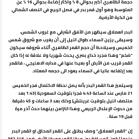
حجمة الظاهري أكبر بحوالي 8 % واكثر إضاءة بحوالي 16 % عن
المتوسط وهو أول قمر بدر في فصل الربيع في النصف الشمالي
من الكرة الأرضية.
البدر العملاق سيظهر من الأفق الشرقي مع غروب الشمس،
وسيبقى يزين السماء طوال الليل إلى أن يغرب مع شروق شمس
الخميس وسيلاحظ أن حجم القمر الظاهري أثناء شروقه سيكون
“ضخم” وهذا مجرد خداع بصري يحدث شهريا ولا علاقة له إذا كان
القمر قريب من الأرض أو بعيدا عنها في مداره الاهليجي ، فالقمر
بعد إرتفاعه عاليا في السماء يعود الى حجمه المعتاد.
وسيتميز هذا القمر البدر بأنه يصل لحظة الاكتمال فجر الخميس
21 مارس عند الساعة 4:43 فجرا بتوقيت السعودية (1:43 بعد
منتصف الليل بتوقيت غرينتش) وذلك بعد 3 ساعات و 45 دقيقة
من حدوث الإعتدال الربيعي وهذا التزامن بينهما حدث أخر مرة
قبل 19 سنة .
إن “القمر العملاق” وصف يطلق على القمر المحاق او القمر البدر
عندما تكون المسافة بين مركز القمر ومركز الأرض ضمن 362.146