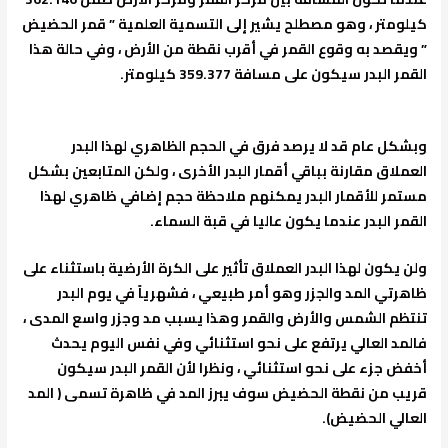
كيلومتر ، وهو مصطلح يشير إلى التسمية العلمية ” قمر الحضيض
” ويقصد به وقوع القمر في أقرب نقطة من الأرض ، وفي حالة هذا
القمر البدر سيكون على مسافة 359.377 كيلومتر.
وبشكل عام قد لا يرصد فرق في الحجم الظاهري لهذا البدر
العملاق مقارنة بباقي أقمار البدر الأخرى ، ولكن المتابعين بشكل
مستمر للأقمار البدر يمكنهم ملاحظة حجم إضافي ظاهري لهذا
القمر البدر عندما يكون عاليا في قبة السماء.
ولن يكون لهذا البدر العملاق تأثير على الكرة الأرضية باستثناء على
ظاهرتي المد والجزر وهو أمر طبيعي ، فشهرياً في يوم البدر
تنتظم الشمس والأرض والقمر وهذا يسبب مد وجزر واسع المدى ،
فالمد العالي يرتفع على نحو استثنائي وفي نفس اليوم يحدث
أخفض جزء على نحو استثنائي ، ونظرا لأن القمر البدر سيكون
قريب من نقطة الحضيض سوف يبرز المد في ظاهرة تسمى ( المد
العالي الحضيض).