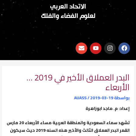
الاتحاد العربي
لعلوم الفضاء والفلك
E
Y
I
F
n
o
n
a
v
u
s
c
e
t
t
e
l
u
a
b
o
b
g
o
البدر العملاق الأخير في 2019 …
p
e
r
o
الأربعاء
e
a
k
m
بواسطة
2019-03-19
/
AUASS
إعداد: م. ماجد ابوزاهرة
تشهد سماء السعودية والمنطقة العربية مساء الأربعاء 20 مارس
القمر البدر العملاق الثالث والأخير هذه السنه 2019 حيث سيكون