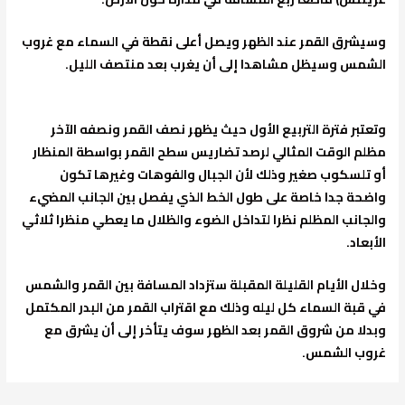
وسيشرق القمر عند الظهر ويصل أعلى نقطة في السماء مع غروب
الشمس وسيظل مشاهدا إلى أن يغرب بعد منتصف الليل.
وتعتبر فترة التربيع الأول حيث يظهر نصف القمر ونصفه الآخر
مظلم الوقت المثالي لرصد تضاريس سطح القمر بواسطة المنظار
أو تلسكوب صغير وذلك لأن الجبال والفوهات وغيرها تكون
واضحة جدا خاصة على طول الخط الذي يفصل بين الجانب المضيء
والجانب المظلم نظرا لتداخل الضوء والظلال ما يعطي منظرا ثلاثي
الأبعاد.
وخلال الأيام القليلة المقبلة ستزداد المسافة بين القمر والشمس
في قبة السماء كل ليله وذلك مع اقتراب القمر من البدر المكتمل
وبدلا من شروق القمر بعد الظهر سوف يتأخر إلى أن يشرق مع
غروب الشمس.