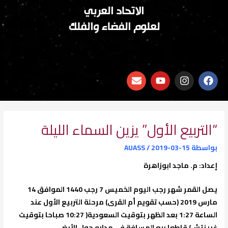
الاتحاد العربي
لعلوم الفضاء والفلك
E
Y
I
F
n
o
n
a
v
u
s
c
e
t
t
e
l
u
a
b
o
b
g
o
“التربيع الأول” يزين السماء الليلة
p
e
r
o
e
a
k
بواسطة
2019-03-15
/
AUASS
m
إعداد: م. ماجد ابوزاهرة
يصل القمر شهر رجب اليوم الخميس 7 رجب 1440 الموافق 14
مارس 2019 (حسب تقويم أم القرى) مرحلة التربيع الأول عند
الساعة 1:27 بعد الظهر بتوقيت السعودية( 10:27 صباحا بتوقيت
غرينتش) قاطعا ربع المسافة في مداره حول الأرض.