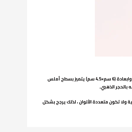
منذ عدة سنوات عثرت على هذا الحجر الصغير في مدينة جدة (غرب السعودية) وهو يشبة حبة التمر، يبلغ وزنه 159 غرام وابعادة (6 سم×4.5 سم) يتميز بسطح أملس
 بالحجر الذهبي.
ية ولا تكون متعددة الألوان ، لذلك يرجح بشكل