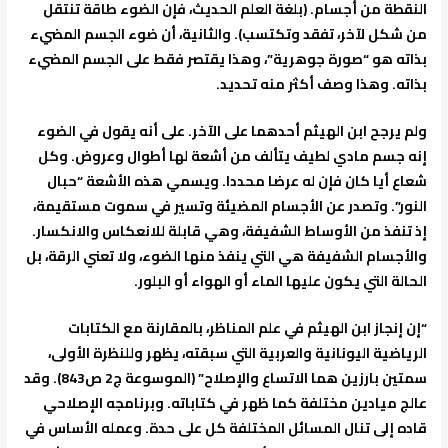
النقطة من أجسام. (بلغة العلم الحديث، فإن الضوء طاقة تنتقل
من شكل لآخر، تفقد وتكتسب). والثانية، أن ضوء الجسم المضيء
بذاته هو “صورة جوهرية”، وهذا يقتصر فقط على الجسم المضيء
بذاته. وهذا وصف أكثر منه تحديد.
ولم يرجح ابن الهيثم أحدهما على الآخر. على أنه يقول في الضوء
إنه جسم مادي لطيف يتألف من أشعة لها أطوال وعروض. وكل
شعاع أيا كان فإن له عرضا محددا. ويسمي هذه الأشعة “حبال
النور”. وتصدر عن الأجسام المضيئة وتسير في سموت مستقيمة،
إذ تنفذ من الأوساط الشفيفة، وهي قابلة للانعكاس والانكسار.
والأجسام الشفيفة هي التي ينفذ منها الضوء، ولا تعني الرقة، بل
الحالة التي يكون عليها الماء أو الهواء أو البلور.
“إن إنجاز ابن الهيثم في علم المناظر، بالمقارنة مع الكتابات
الرياضية اليونانية والعربية التي سبقته، يظهر وللنظرة الأولى،
سمتين بارزين هما الاتساع والإصلاح” (الموسوعة ج2 ص843). وقد
عالج ميادين مختلفة كما ظهر في كتاباته. وبرنامجه الإصلاحي
قاده إلى تنال المسائل المختلفة كل على حدة. وعمله الأساس في