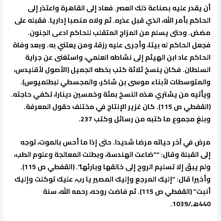
أن يقدر عليه بصناعة ذلك العصر. فعاد إلى القاهرة واعتذر إلى
الحاكم بأمر الله، الذي قبل عذره. ثم ولاه منصبا إداريا. فقبله على
مضض. وحتى يسلم من المزاج المتقلب للحاكم ادعى الجنون.
فجعل الحاكم له بيتا، وأجرى عليه رزقا، ومن يعتني به. وبعد وفاة
الحاكم عاد ابن الهيثم إلى نشاطه العلمي، واستغنى عن جراية
السلطان. فكان ينسخ ثلاثة كتب بخطه الجميل (الأصول لأقليدس،
والمتوسطات لأبناء موسى بن شاكر، والمجسطي لبطلميوس).
ويأتيه من يشتري هذه النسخ بمئة وخمسين دينارا، تكفي حاجته.
(القفطي ص 115). كان غزير الإنتاج في مختلف حقول المعرفة.
وبلغ مجموع ما كتبه من رسائل وكتب 237.
مرض في آخر حياته مرضا شديدا. حتى إذا ما أحس بالموت، توجه
إلى القبلة وقال: “”ضاعت الهندسة، وبطلت المعالجة وعلوم الطب،
ولم يبقَ إلا تسليم الروح إلى خالقها وبارئها”. (القفطي ص 115).
وأخيرا قال: “إليك المرجع وإليك المصير يا رب، عليك توكلت وإليك
أنبت” (القفطي ص 115). ثم فاضت روحه، رحمه الله، سنة
440هـ/1039.