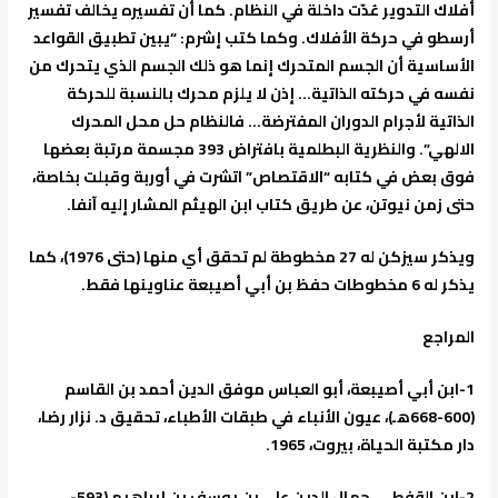
أفلاك التدوير عُدّت داخلة في النظام. كما أن تفسيره يخالف تفسير
أرسطو في حركة الأفلاك. وكما كتب إشرم: “يبين تطبيق القواعد
الأساسية أن الجسم المتحرك إنما هو ذلك الجسم الذي يتحرك من
نفسه في حركته الذاتية… إذن لا يلزم محرك بالنسبة للحركة
الذاتية لأجرام الدوران المفترضة… فالنظام حل محل المحرك
الالهي”. والنظرية البطلمية بافتراض 393 مجسمة مرتبة بعضها
فوق بعض في كتابه “الاقتصاص” اتشرت في أوربة وقبلت بخاصة،
حتى زمن نيوتن، عن طريق كتاب ابن الهيثم المشار إليه آنفا.
ويذكر سيزكن له 27 مخطوطة لم تحقق أي منها (حتى 1976)، كما
يذكر له 6 مخطوطات حفظ بن أبي أصيبعة عناوينها فقط.
المراجع
1-ابن أبي أصيبعة، أبو العباس موفق الدين أحمد بن القاسم
(600-668هـ)، عيون الأنباء في طبقات الأطباء، تحقيق د. نزار رضا،
دار مكتبة الحياة، بيروت، 1965.
2-ابن القفطي، جمال الدين علي بن يوسف بن إبراهيم (593-