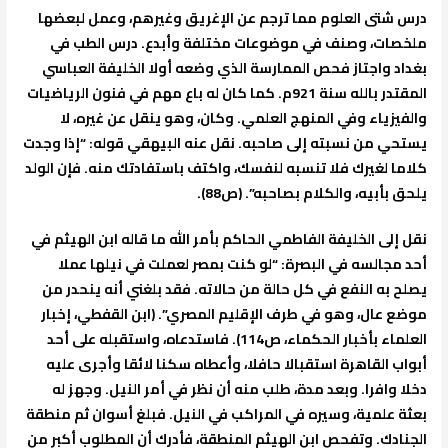
درس شتى العلوم مما ترجم عن الإغريق وغيرهم، وعمل لبعضها
ملخصات، وصنف في موضوعات مختلفة وأبدع. درس الطب في
بغداد واجتاز فحص الممارسة الذي وضعه أولا الخليفة العباسي
المقتدر بالله سنة 921م. كما كان له باع مهم في فنون الرياضيات
والفيزياء وفي المنهج العلمي. وكان، وهو ينقل عن غيره، لا
يستحي من نسبته إلى صاحبه. نقل عنه البيهقي قوله: “إذا وجدت
كلاما لغيرك فلا تنسبه لنفسك، واكتف باستفادتك منه. فإن الولد
يلحق بأبيه، والكلام بصاحبه”. (ص88).
نقل إلى الخليفة الفاطمي الحاكم بأمر الله ما قاله ابن الهيثم في
أحد مجالسه في البصرة: “لو كنت بمصر لعملت في نيلها عملا
يصلح به النفع في كل حالة من حالاته. فقد بلغني أنه ينحدر من
موضع عال، وهو في طرف الإقليم المصري”. (ابن القفطي، إخبار
العلماء بأخبار الحكماء، ص114). فاستدعاه، واستقبله على أحد
أبواب القاهرة استقبالا حافلا، وأعطاه سكنا لائقا وأجرى عليه
دخلا وافرا. وبعد مدة، طلب منه أن نظر في أمر النيل. وجهز له
بعثة علمية، وسيره في المراكب في النيل. فبلغ أسوان ثم منطقة
الجنادك. وتفحص ابن الهيثم المنطقة، فأدرك أن المطلوب أكبر من