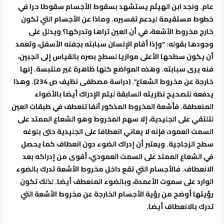
عام. ونجد ابن الهيثم يستشهد بسقوط الأجسام سقوطا حرا في
خطوط مستقيمة ليدعم تفسيره. وماذا عن الأجسام التي تكون
خارج مخروط الأشعة، في أن العين تراها وتدركها؟ ويدلل على
وجودها بقوله: “وإذا أقام الإنسان سبابته بجفنه الأسفل، وتعمد
أن يكون سطحها الأعلى موازيا لسطح بصره بالقياس إلى الجبين،
فنه يرى سبابته. وهذه المواضع كلها ظاهرة غير ملتبسة. إنها
خارجة عن مخروط الشعاع”. (دراسة مصطفى نظيف ص 234). وهذا
يدفعه لتصحيح نظريته السابقة ليتم الإدراك أيضا بالأضواء
المنعطفة. فأشعة المخروط المذكور آنفا تنعطف في طبقات العين
لتلتقي على الجليدية، إلا سهم المخروط وهو الشعاع الممتد على
السمت العمود، فإنه لا يعاني انعطافا على الجليدية حتى بلوغه
سطح الزجاجية. ويعتبر أن إدراك الضوء دون انعطاف كما يحصل
في الشعاع الممتد على السمت العمودي، أقوى من إدراكه بعد
الانعطاف. فالأجسام التي تقع داخل مخروط الأشعة تدرك بالضوء
الوارد على سموت الأعمدة، وبالضوء المنعطف أيضا. لذلك تكون
رؤيتها أوضح من رؤية الأجسام الخارجة عن مخروط الأشعة التي
تدرك بالانعطاف أيضا.