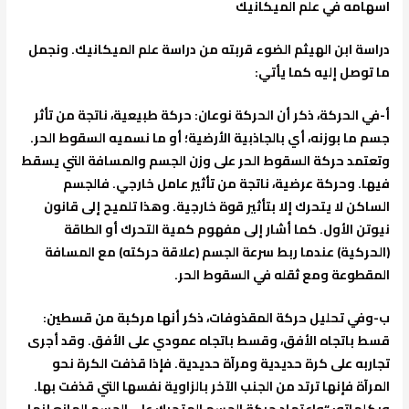
اسهامه في علم الميكانيك
دراسة ابن الهيثم الضوء قربته من دراسة علم الميكانيك. ونجمل
ما توصل إليه كما يأتي:
أ-في الحركة، ذكر أن الحركة نوعان: حركة طبيعية، ناتجة من تأثر
جسم ما بوزنه، أي بالجاذبية الأرضية؛ أو ما نسميه السقوط الحر.
وتعتمد حركة السقوط الحر على وزن الجسم والمسافة التي يسقط
فيها. وحركة عرضية، ناتجة من تأثير عامل خارجي. فالجسم
الساكن لا يتحرك إلا بتأثير قوة خارجية. وهذا تلميح إلى قانون
نيوتن الأول. كما أشار إلى مفهوم كمية التحرك أو الطاقة
(الحركية) عندما ربط سرعة الجسم (علاقة حركته) مع المسافة
المقطوعة ومع ثقله في السقوط الحر.
ب-وفي تحليل حركة المقذوفات، ذكر أنها مركبة من قسطين:
قسط باتجاه الأفق، وقسط باتجاه عمودي على الأفق. وقد أجرى
تجاربه على كرة حديدية ومرآة حديدية. فإذا قذفت الكرة نحو
المرآة فإنها ترتد من الجنب الآخر بالزاوية نفسها التي قذفت بها.
وبكلماته: “واعتماد حركة الجسم المتحرك على الجسم المانع إنما