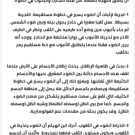
أن يطبق منهجه بنفسه. من هذه التجارب والبحوث في الضوء:
1-
تجربة لإثبات أن الضوء يسير في خطوط مستقيمة
. التجربة
بسيطة. عمل ثقبا صغيرا في حاجز يحول بينه وبين ضوء الشمس.
ثم جاء بأنبوب مرن وضع أحد طرفيه على الثقب ونظر في الطرف
الآخر مع تحريك الأنبوب في زوايا مختلفة مع الحاجز. ووجد أنه
يرى الضوء فقط عندما يتطابق الأنبوب مع خط مستقيم يمر
بالثقب.
2-
بحث في ظاهرة الإظلال
. يحدث إظلال الأجسام على الأرض عندما
تقف هذه الأجسام حائلة بين الضوء المشرق عليها والأجسام
الكثيفة التي تقابلها. ويعزو ذلك إلى أن الضوء يسير في خطوط
مستقيمة، ويصطدم بالجسم الحائل فلا يصل إلى منطقة الجسم
الكثيف التي تقع على سمت مستقيم يتشكل من مصدر الضوء
والجسم. كما ميز بين الظل (وسماه الظلمة) وشبه الظل (وسماه
الظل). وقد يكون بحثه من مقدمات علم الفوتومترية.
3-
انخراط الضوء في الثقوب
. أدرك ابن الهيثم أن الضوء ينخرط في
الثقوب، ويكون مستوى الثقب قاطعا للمخروط. وأثبت أن الجسم