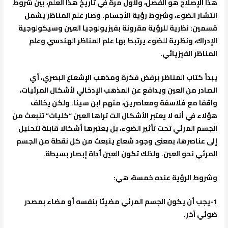
هذا الإصلاح هو الفصل، ولأول مرة في تاريخ هذا العلم، بين شروط
انتشار الضوء، وشروط رؤية الأجسام. وصار علم المناظر يشمل
قسمين: نظرية للرؤية مقرونة بفيزيولوجيا العين وسيكولوجية
الإدراك، ونظرية للضوء يرتبط بها علم المناظر الهندسي وعلم
المناظر الفيزيائي.
يبدأ كتاب المناظر برفض فكرة ومذهب الإشعاع البصري، أي
الصادر من العين ويدافع عن المذهب الإدخالي لأشكال المرئيات،
واقفا مع فلاسفة ومعاصرين، منهم ابن سينا. ولكن يخالف
هؤلاء في أنه لا يعتبر الأشكال الت تراها العين “كليات” تنبعث من
الجسم المرئي تحت تأثير الضوء، بل يعتبرها أشكالا قابلة لتحليل
إلى عناصرها، بمعنى وجود شعاع ينبعث من كل نقطة من الجسم
المرئي نحو العين. ولذلك تكون العين أداة إبصار بسيطة.
وشروط الرؤية عنده خمسة، هي:
1-يجب أن يكون الجسم المرئي مضيئا بنفسه أو مضاء بمصدر
ضوئي آخر.