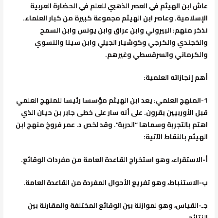
عاش ابن الهيثم في العصر الذهبي للعلم في الحضارة العربية
الإسلامية. وعاصر ابن الهيثم مجموعة كبيرة من كبار العلماء.
نذكر منهم: البيروني وابن عراق وابن يونس وابن السمح
والخجندي والكرجي وكوشيار الجيلي وابن سينا والنسوي
والكرماني والسرقسطي وغيرهم.
أهم إنجازاته العلمية
:
1-
المنهج العلمي
: يعد ابن الهيثم مؤسسا رئيسا للمنهج العلمي
قبل الأوربيين بقرون. على أنه سار على خطى جابر بن حيان الذي
اهتم بالتجربة وسماها “الدربة”. وقد لخص د. عمر فروخ منهج ابن
الهيثم بالنقاط الآتية:
أ-الاستقراء، وهو استخراج القاعدة العامة من مفردات الوقائع.
ب-الاستنباط، وهو تفريع الأحوال المفردة من القاعدة العامة.
جـ-القياس، وهو لموازنة بين الوقائع المختلفة والمقارنة بين
النتائج.