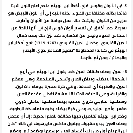
5-
في الألوان وقوس قزح
. أخطأ ابن الهيثم عندم اعتبر اللون شيئا
قائما بذاته، مختلفا عن الضوء. لكنه انتبه إلى أن اللون الأبيض هو
مزيج من الألوان. وليثبت ذلك، عمل دوامة من الألوان وأدارها
بسرعة. كما أخفق في تفسير ألوان قوس قزح في أنها ناتجة من
انعكاس الضوء وليس من انكساره، كما بيّن ذلك بعده كمال
الدين الفارسي. وكمال الدين الفارسي (1267-1319) شرح أفكار ابن
الهيثم في كتابه (المخطوط) “تنقيح المناظر لذوي الأبصار
والبصائر”، ومن ثم نشرها.
6-
العين.
وصف طبقات العين كما يقول ابن الهيثم هي أربع:
الشحمة البيضاء، وبياض العين وتسمى الملتحمة. وهي معظم
العين. والعنبية أي الحدقة. وهي كرة صغيرة جوفاء ذات لون.
والقرنية، وهي الطبقة المتينة المشفة تغطي مقدمة العين.
وسطحها الخارجي كروي محدب، بينما سطحها الداخلي كروي
مقعر. وأخير الجليدية، وهي كرة بيضاء رطبة متماسكة الرطوبة.
وذكر ابن الهيثم تفاصيل فيها مخالفة للعلم الحديث؛ إلا أن مجمل
وصف العين يبدو مقبولا. ويقول ماكس مايرهوف في ذلك: “كان
ابن الهيثم أول من رتب أقسام العين ورسمها بوضوح تام. ووضع