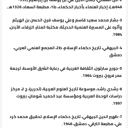
646هـ)، إخبار العلماء بأخبار الحكماء، ط1، مطبعة السعاد، 1326هـ.
3-بشار محمد سعيد قاسم وعلي يوسف فرح، الحسن بن الهيثم
وأثره على المسيرة العلمية الحديثة، مكتبة المنار، الزرقاء، الأردن،
1984.
4-البيهقي، تاريخ حكماء الإسلام، ط2، المجمع العلمي العربي،
دمشق
5-جورج سارتون، الثقافة الغربية في رعاية الشرق الأوسط، ترجمة
عمر فروخ، بيروت 1964.
6-رشدي راشد، موسوعة تاريخ العلوم العربية، (تحرير)، ج 2، مركز
دراسات الوحدة العربية ومؤسسة عبد الحميد شومان، بيروت
1997.
7-ظهير الدين البيهقي، تاريخ حكماء الإسلام، تحقيق محمد كرد
علي، مطبعة الترقي، دمشق، 1946.