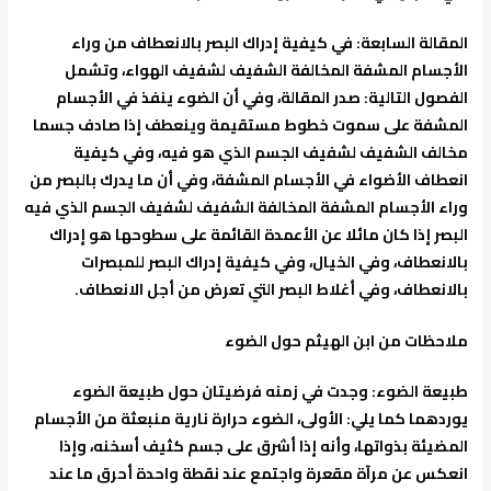
المقالة السابعة
: في كيفية إدراك البصر بالانعطاف من وراء
الأجسام المشفة المخالفة الشفيف لشفيف الهواء، وتشمل
الفصول التالية: صدر المقالة، وفي أن الضوء ينفذ في الأجسام
المشفة على سموت خطوط مستقيمة وينعطف إذا صادف جسما
مخالف الشفيف لشفيف الجسم الذي هو فيه، وفي كيفية
انعطاف الأضواء في الأجسام المشفة، وفي أن ما يدرك بالبصر من
وراء الأجسام المشفة المخالفة الشفيف لشفيف الجسم الذي فيه
البصر إذا كان مائلا عن الأعمدة القائمة على سطوحها هو إدراك
بالانعطاف، وفي الخيال، وفي كيفية إدراك البصر للمبصرات
بالانعطاف، وفي أغلاط البصر التي تعرض من أجل الانعطاف.
ملاحظات من ابن الهيثم حول الضوء
طبيعة الضوء
: وجدت في زمنه فرضيتان حول طبيعة الضوء
يوردهما كما يلي: الأولى، الضوء حرارة نارية منبعثة من الأجسام
المضيئة بذواتها، وأنه إذا أشرق على جسم كثيف أسخنه، وإذا
انعكس عن مرآة مقعرة واجتمع عند نقطة واحدة أحرق ما عند