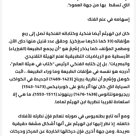
التي تسقط بها من جهة العمود”.
إسهامه في علم الفلك
كان ابن الهيثم أيضا فلكيا، وكتاباته الفلكية تصل إلى ربع
مؤلفاته (33 كما ذكرها سيزكن). وحقق عدد قليل منها حتى الآن.
ومطمح المؤلف، كما يذكر إشرمْ هو “أن يجمع الطبيعة (الفيزياء)
الأرسطية مع الرياضيات التطبيقية لعلم الهيئة التقليدي
والبصريات”. بل إن كتابه الفلكي الرئيس “كتاب في هيئة العالم”،
أدرجه هو نفسه في مؤلفات الطبيعة وما وراء الطبيعة. ، اثبت
كوهل وإشرم أن نظرية بيرباخ (1423-1469) الجديدة في الكواكب
السيارة التي كان لها أثر بالغ على كوبرنيكس (1473-1543)
ريجيومونتانوس (1436-1476) رينهولد (1511-1553)، ما هي إلا
استعادة تقريبا لنظرية ابن الهيثم تماما.
ومع أنه تابع بطلميوس في صورته للعالم فإن نظرته للأفلاك
خالفته. إذ نظر إليها ابن الهيثم على أنها أشكال مشفة حقيقية
صريحة. ومن جهة أخرى فإن حركاتها الخارجة عن المركز وحركات