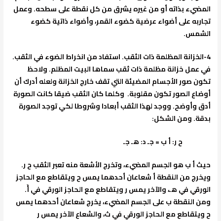
المضيء بذاته أو من غيره يشرق من كل نقطة على سطحه. وعمل
تجاربه على أضواء عرضية كضوء القمر، وأضواء ذاتية كضوء
الشمس.
4-
الخزانة المظلمة ذات الثقب
. استفاد من انخراط الضوء في الثقب.
في عمل خزانة مظلمة ذات ثقب سماها البيت المظلم. ولاحظ
تكون صور الأجسام المضيئة التي تقف خارج الخزانة ولعله أدرك أن
أوضاع الصور تكون مقلوبة. وكلما كان الثقب ضيقا كانت الصورة
أدق وأوضح. ووجد لهذا الثقب أبعادا وشروطا لكي توجد الصورة
بدقة. ومن الشكل:
ح ر: أ ب = جـ د: هـ جـ
حيث أ ب هو الجسم المضيء، وتخرج الأشعة منه تعبر الثقب ح ر.
ويخرج من النقطة أ شعاعان أحدهما يمس ح ويتقاطع مع الحاجز
الورقي في هـ، والآخر يمس ر ويتقاطع مع الحاجز الورقي في أَ.
ومن النقطة ب على الجسم المضيء، يخرج شعاعان أحدهما يمس
ح ويتقاطع مع الحاجز الورقي في ث، والشعاع الآخر يمس ر