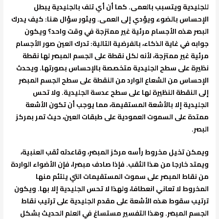
للجليدية ويتسبب بالعمى. كما أن أي تلف بالجليدية يبطل
الإحساس بالضوء ويؤدي إلى العمى. ويثور سؤال هنا: كيف يدرك
البصر هذه الأجسام مرئية غير ممتزجة في وقت واحد؟ ويكون
جوابه في غاية الذكاء، بالفرضية التالية: تدرك العين صور الأجسام
مرئية غير ممتزجة، لأنه لكل نقطة على الجسم المبصَر لها نقطة
نظيرة على سطح الجليدية متخصصة بالإحساس بصورتها. ويحدث
الإحساس من الشعاع الوارد من النقطة على سطح الجسم المبصَر
إلى النقطة النظيرة لها على سطح عدسة الجليدية. ولا تحس
الجليدية إلا بالأشعة المستقيمة، مما يوجب أن تكون الأشعة
ممتدة على السموت العمودية على طبقات العين، حيث تمر بمركز
البصر.
ويمكن تخيل مخروط رأسه مركز المبصَر، وقاعدته ثقب العنبية،
ويمتد خارجا من هذا الثقب. فإذا صادف مبصَرا، فإن الأضواء الواردة
من نقاط المبصَر على سموت المستقيمات التي يلتئم منها
المخروط لا تعاني انعطافا، ولهذا لا تحس الجليدية إلا بها. ويكون
ترتيب سقوط هذه الأشعة على مقدم الجليدية على ترتيب نقاط
الجسم المبصَر. وهذا التفسير مستساغ في العلم الحديث بشكل