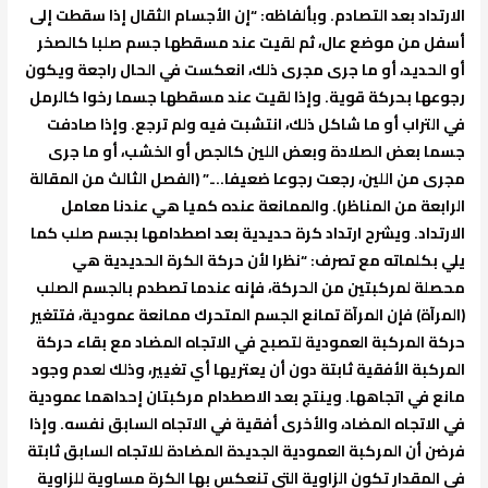
الارتداد بعد التصادم. وبألفاظه: “إن الأجسام الثقال إذا سقطت إلى
أسفل من موضع عال، ثم لقيت عند مسقطها جسم صلبا كالصخر
أو الحديد، أو ما جرى مجرى ذلك، انعكست في الحال راجعة ويكون
رجوعها بحركة قوية. وإذا لقيت عند مسقطها جسما رخوا كالرمل
في التراب أو ما شاكل ذلك، انتشبت فيه ولم ترجع. وإذا صادفت
جسما بعض الصلادة وبعض اللين كالجص أو الخشب، أو ما جرى
مجرى من اللين، رجعت رجوعا ضعيفا….” (الفصل الثالث من المقالة
الرابعة من المناظر). والممانعة عنده كميا هي عندنا معامل
الارتداد. ويشرح ارتداد كرة حديدية بعد اصطدامها بجسم صلب كما
يلي بكلماته مع تصرف: “نظرا لأن حركة الكرة الحديدية هي
محصلة لمركبتين من الحركة، فإنه عندما تصطدم بالجسم الصلب
(المرآة) فإن المرآة تمانع الجسم المتحرك ممانعة عمودية، فتتغير
حركة المركبة العمودية لتصبح في الاتجاه المضاد مع بقاء حركة
المركبة الأفقية ثابتة دون أن يعتريها أي تغيير، وذلك لعدم وجود
مانع في اتجاهها. وينتج بعد الاصطدام مركبتان إحداهما عمودية
في الاتجاه المضاد، والأخرى أفقية في الاتجاه السابق نفسه. وإذا
فرضن أن المركبة العمودية الجديدة المضادة للاتجاه السابق ثابتة
في المقدار تكون الزاوية التي تنعكس بها الكرة مساوية للزاوية