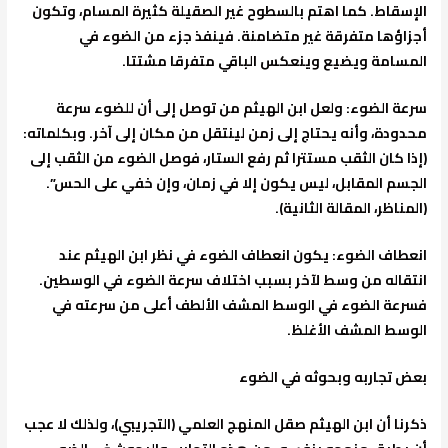
الإسقاط. كما اهتم بالسطوح غير الصقيلة كثيرة المسام، وتكون
أجزاؤها متفرقة غير متضامنة. فينفذ جزء من الضوء في
المسامة ويضيع وينعكس الباقي متفرقا مشتتا.
سرعة الضوء
: ولعل ابن الهيثم من توصل إلى أن للضوء سرعة
محدودة، وأنه يحتاج إلى زمن لينتقل من مكان إلى آخر. وبكلماته:
(إذا كان الثقب مستترا ثم رفع الستار، فوصل الضوء من الثقب إلى
الجسم المقابل، ليس يكون إلا في زمان، وإن خفي على الحس”.
(المناظر، المقالة الثانية).
انعطاف الضوء
: يكون انعطاف الضوء في نظر ابن الهيثم عند
انتقاله من وسط لآخر بسبب اختلاف سرعة الضوء في الوسطين.
فسرعة الضوء في الوسط المشف الألطف أعلى من سرعته في
الوسط المشف الأغلظ.
بعض تجاربه وبحوثه في الضوء
ذكرنا أن ابن الهيثم صقل المنهج العلمي (التجريبي)، ولذلك لا عجب