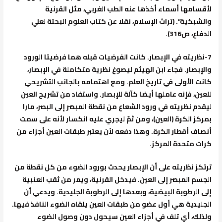
لأقسامها أسماء أخذها عنه الطب الغربي، مثل القرنية
والشبكية”. (تراث الإسلام، نقلا عن كتاب العلوم البحتة لعلي
الدفاع، ص316).
7-
نظريته في الإبصار
. كانت الفرضيات قبله هما فرضيتا الورود
والإبصار. فجاء ابن الهيثم ليصوغ نظرية متكاملة في الإبصار،
كانت الأولى في تاريخ العلم. ومع اهتمامه بالجانب التشريحي
للعين، فإنه عاملها أيضا كآلة للإبصار. واستفاد من تشريح العين
ليقدم نظريته في ورود الشعاع من نقطة المبصَر إلى البصر، مارا
بمركز الكرة (العين)، ومن ثمّ ليجري عليه انكسار لأنه على سمت
أنصاف أقطار الكرة. وهذا دفعه لأن يعتبر طبقات العين أجزاء من
كرات متحدة المركز.
ترتكز نظريته على أن الإبصار يحدث بورود الضوء من كل نقطة من
الجسم المبصَر إلى العين. فيدخل القرنية، ويمر من ثقب العنبية
إلى الرطوبة البيضية، وبعدها إلى الرطوبة الجليدية. ويدعي أن
الجليدية هي أول عضو من طبقات العين يلقاه الضوء النافذ فيها.
ولذلك، أي تلف في أجزاء العين سيحول دون وصول الضوء