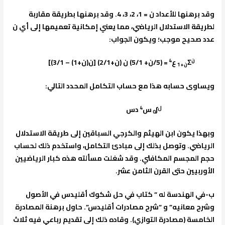
وقد برهنها للأعداد ن = 1، 2، 3، 4. وقد برهنها بطريقة مقاربة
لطريقة الاستدلال الرياضي، مما يعني إمكانية تعميمها إلى أي ن
عدد صحيح موجب؛ ويكون الجواب:
ن
4
Σ
ع
= (5/ن+ 5/1) ن (ن+2/1) [ن(ن+1) – 3/1)]
ن+1
ويساوى حسابه هذا مع حساب التكامل المحدد التالي:
ل
4
∫
س
دس
0
وبهذا يكون ابن الهيثم والكرجي السباقين إلى طريقة الاستدلال
الرياضي. وتوصل بذلك إلى مبادئ التكامل، واستخدم ذلك لحساب
حجم المجسم المكافئي. وقد شغلت مسألته هذه كبار الرياضيين
الأوربيين حتى القرن الثامن عشر.
ب-في الهندسة له ” كتاب في حل شكوك أقليدس في الأصول
وشرح معانيه” و “شرح مصادرات أقليدس”. حاول برهنة المصادرة
الخامسة (مصادرة التوازي). وقاده ذلك إلى تقديم رباعي فيه ثلاث