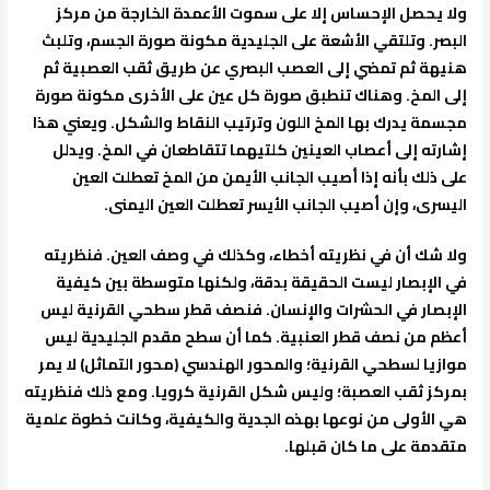
ولا يحصل الإحساس إلا على سموت الأعمدة الخارجة من مركز
البصر. وتلتقي الأشعة على الجليدية مكونة صورة الجسم، وتلبث
هنيهة ثم تمضي إلى العصب البصري عن طريق ثقب العصبية ثم
إلى المخ. وهناك تنطبق صورة كل عين على الأخرى مكونة صورة
مجسمة يدرك بها المخ اللون وترتيب النقاط والشكل. ويعني هذا
إشارته إلى أعصاب العينين كلتيهما تتقاطعان في المخ. ويدلل
على ذلك بأنه إذا أصيب الجانب الأيمن من المخ تعطلت العين
اليسرى، وإن أصيب الجانب الأيسر تعطلت العين اليمنى.
ولا شك أن في نظريته أخطاء، وكذلك في وصف العين. فنظريته
في الإبصار ليست الحقيقة بدقة، ولكنها متوسطة بين كيفية
الإبصار في الحشرات والإنسان. فنصف قطر سطحي القرنية ليس
أعظم من نصف قطر العنبية. كما أن سطح مقدم الجليدية ليس
موازيا لسطحي القرنية؛ والمحور الهندسي (محور التماثل) لا يمر
بمركز ثقب العصبة؛ وليس شكل القرنية كرويا. ومع ذلك فنظريته
هي الأولى من نوعها بهذه الجدية والكيفية، وكانت خطوة علمية
متقدمة على ما كان قبلها.