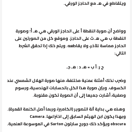
ويتقاطع في هـ مع الحاجز الورقي.
وواضح أن صورة النقطة أ على الحاجز الورقي هي هـ أَ؛ وصورة
النقطة ب هي هـ ث على الحاجز. وموقع كل من الصورتين على
الحاجز مماسة للآخر، ولا يقاطعه. ويتم ذلك إذا تحقق الشرط
التالي:
ح ر: أ ب = هـ د : هـ جـ
وضرب لذلك أمثلة عملية مختلفة، منها صورة الهلال الشمسي عند
الكسوف. وبيّن صورة هذا الكل بالحسابات الهندسية، ورسوم
وصفية، أشارت جميعا إلى أن الصورة تكون مقلوبة.
وهذه هي بداية آلة التصوير (الكاميرا، وربما أصل الكلمة القمرة).
وبهذا يكون ابن الهيثم السابق إلى اختراعها.
Camera
obscura
ويؤكد ذلك جورج سارتون
Sarton
في الموسوعة العلمية.