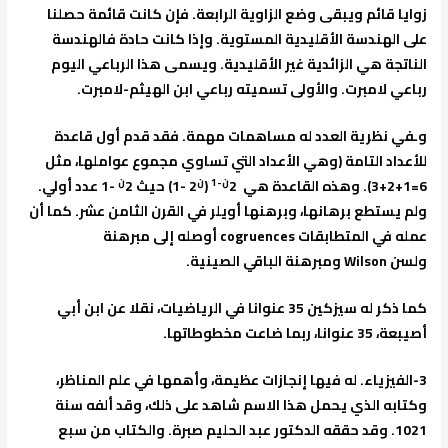
زوايا قائم ويبقى وضع الزاوية الرابعة. فإن كانت قائمة حصلنا
على الهندسة الأقليدية المستوية. وإذا كانت حادة فالهندسة
الناتجة هي الزائدية غير الأقليدية. ويسمى هذا الرباعي اليوم
رباعي لامبرت. والأولى تسميته رباعي ابن الهيثم-لامبرت.
وـفي نظرية العدد له مساهمات مهمة. فقد قدم أول قاعدة
للأعداد التامة (وهي الأعداد التي تساوي مجموع عواملها، مثل
ن-1
ن
ن
6=1+2+3). وهذه القاعدة هي 2
(
2 -1) حيث 2
-1 عدد أولي.
ولم يستطع برهانها، وبرهنها أويلر في القرن الثامن عشر. كما أن
عمله في المتطابقات
cogruences
أوصله إلى مبرهنة
ولسن
Wilson
ومبرهنة الباقي الصينية.
كما ذكر له سيزكين 35 عنوانا في الرياضيات، نقلا عن ابن أبي
أصيبعة، 35 عنوانا، ربما ضاعت مخطوطاتها.
3-
الفيزياء
. له فيها إنجازات عظيمة، وأهمها في علم المناظر،
وكتابه الذي يحمل هذا الاسم شاهد على ذلك، وقد ألفه سنة
1021. وقد حققه الدكتور عبد الحليم صبرة. والكتاب من سبع