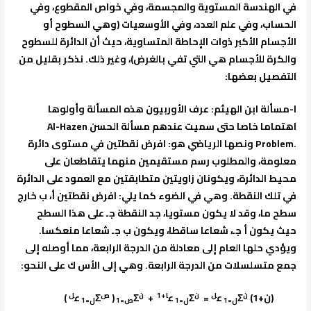
في الهندسة المستوية والمجسمة، وفي خواص المقطوع، وفي
الحساب، وفي علم العدد، وفي الأوسعيات (وهي السطوح أو
الأجسام الأكبر ذوات الإحاطة المتساوية، حيث أن الدائرة للسطوح
والكرة للأجسام هي التي تفي بالغرض)، وغير ذلك. نذكر بقليل من
التفصيل بعضها:
ا-مسألة ابن الهيثم: عرف الأوربيون هذه المسألة وأولوها
اهتماما خاصا حتى سميت عندهم مسألة الحسن
Al-Hazen
Problem.
ونصها الرياضي هو: افرض نقطتين في مستوى دائرة
معلومة، والمطلوب رسم مستقيمين منهما يتقاطعان على
محيط الدائرة، ويكونان زاويتين متطابقتين مع العمود على الدائرة
في تلك النقطة. وهي في الضوء كما يلي: افرض نقطتين أ، ب خارج
سطح ما، وقد لا يكون مستويا، جد النقطة جـ على هذا السطح
حيث يكون أ جـ، شعاعا ساقطا، ويكون ب جـ شعاعا منعكسا.
ويؤدي حلها العام إلى معادلة من الدرجة الرابعة، مما أوصله إلى
جمع متسلسلات من الدرجة الرابعة. وهي إلى الأس ك على النحو:
ن
ل
ن
ا+1
ن
ص
ل
(ن+1)
Σ
ع
=
Σ
ع
+
Σ
(
Σ
ع
)
ل=1
ل=1
ص=1
ل=1