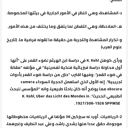
د-المشاهدة، وهي النظر في الأمور الجارية في بيئتها المخصوصة.
هـ-الملاحظة، وهي التفطن لما يتفق وما يختلف من هذه الأمور.
و-تكرار المشاهدة والتجربة من حقيقة ما تقوله فرضية ما. (تاريخ
علوم العرب)
ورأى كوهل
K. Kohl
في دراسة ابن الهيثم لضوء القمر على “أنها
أول محاولة دراسة فيزيائية فلكية تفصيلية” في مؤلفه “مقالة
في ضوء القمر”. وفيها اقترب “حتى من دراسة ضوء القمر بأدوات
تجريبية”. إنه الأول الذي استعمل الحجرة السوداء
camera
obscura
مما يوضح أنه كان باحثا طبيعيا، وانه “المؤسس للبحث
الطبيعي الحديث”.
K. Kohl, Uber das Licht des Mondes in
1926-1927/306.
SPPMSE
2-
الرياضيات.
أورد له سيزكين 36 مؤلفا في الرياضيات مخطوطاتها
موجودة، حقق عددا منها رشدي راشد، وعلي عبد اللطيف وغيرهما،