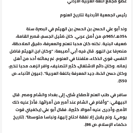
عضو مجمع اللغة العربية الأردني
رئيس الجمعية الأردنية لتاريخ العلوم
ولد أبو علي الحسن بن الحسن بن الهيثم في البصرة سنة
354هـ/965م، من أصل عربي. كان ضئيل الجسم، قصير القامة،
ضعيف البنية. لكنه كان محبا للعلم والمعرفة، دقيق الملاحظة،
منصرفا عن اللهو. قال فيه أبي أصيبعة: “وكان ابن الهيثم فاضل
النفس، قوي الذكاء، متفننا في العلوم. لم يماثله أحد من أهل
زمانه. وكان دائم الاشتغال، كثير التصنيف، وافر الزهد، محبا للخير،
وكان حسن الخط، جيد المعرفة باللغة العربية”. (عيون الأنباء، ص
550).
سافر في طلب العلم لأصقاع شتى، إلى بغداد والشام ومصر. قال
البيهقي: “وأقام في الشام عند أمير من أمرائها. فأدرّ عليه ذلك
الأمير، وأجرى عليه أموالا كثيرة. فقال أبو علي (يكفيني قوت
يومي). ولم يقبل إلا نفقة احتاج إليها، ولباسا متوسطا”. (تاريخ
حكماء الإسلام، ص 86).