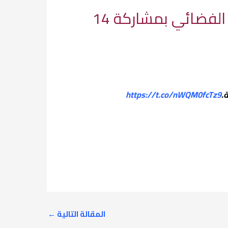
المملكة توقع على الميثاق الأساسي للمجموعة العربية للتعاون الفضائي بمشاركة 14
https://t.co/nWQM0fcTz9
المقالة التالية
←