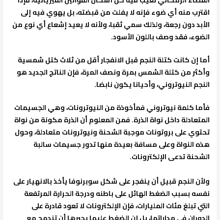
الفضاء الزمكاني تغيب فيه كل أشكال القوانين الفيزيائية، فإذا
اقترب منه أي ضوء فإنه لا يفلت من قبضته، بل يهوي فيه إلى
الأبد دون رجعة، ولذلك سمي ثقبا، ولأنه لا يعيد إشعاع أي نوع من
الضوء، فقد وصف باللون الأسود.
أما إن كانت كتلة النجم قبل الانفجار أقل من ثلاث كتل شمسية
وأكثر من كتلة الشمس بمرة ونصف المرة، فإن الناتج الجديد هو
النجم النيوتروني، وأحيانا يكون نابضا.
فأما كلمة نيوتروني فمأخوذة من النيوترونات، وهي الجسيمات
المتعادلة داخل نواة الذرة. فمن المعلوم أن الذرة مكونة من نواة
تحتوي على بروتونات موجبة الشحنة ونيوترونات متعادلة، وحول
هذه النواة وعلى مسافة بعيدة منها تدور جسيمات سالبة
الشحنة تدعى الإلكترونات.
ولأن النجم قبيل أن ينفجر على شكل سوبرنوفا يأخذ بالانهيار على
نفسه بسبب الضغط الهائل على باطنه ودرجة الحرارة المرتفعة
التي تبلغ مئات المليارات، فإن الإلكترونات لا تعود قادرة على
الدوران في مداراتها، بل إن الضغط عليها يجبرها أن تندمج مع