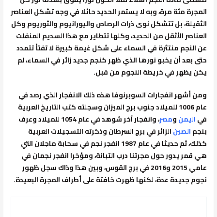
المجرة مئة مرة، وبه لا يستمر الحديد حائلا في وجه تشكل العناصر
الثقيلة، بل تتشكل نوى ذرات الرصاص واليورانيوم والثوريوم وكل
العناصر الأثقل من الحديد، وكلها تتطاير مع هذا السديم المنفلت
عن النجم منتثرة في السماء على شكل غيمة كبيرة لا تفتأ تتمدد
حتى بعد أن يخبو نورها الذي ظهر كنجم جديد زائر في السماء، لم
يكن يظهر في خريطة النجوم من قبل.
ومن أشهر انفجارات السوبرنوفا هذه ذلك الانفجار الذي رصد في
عام 1006 للميلاد جنوب برج الميزان وسجلته كتب التاريخ العربية
في
اليمن
و
مصر
، وانفجار آخر شوهد في عام 1054 للميلاد وعرف
بنجم
الصين
الزائر في برج السرطان وذكرته التسجيلات العربية
كذلك، ثم حديثا في عام 1987 انفجر نجم في سحابة ماجلان التي
هي قمر يدور حول مجرتنا درب التبانة، ومؤخرا انفجر نجمان في
عامي 2015 و2016 في برج القوس، وبين هذا وذاك سجل ظهور
نجوم جديدة عدة، لكنها ظهرت خافتة على أطراف المجرة البعيدة.