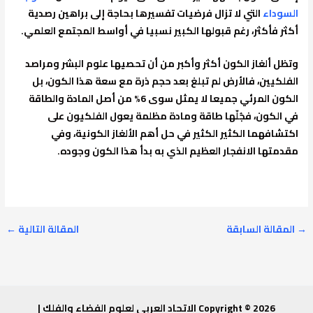
السوداء
التي لا تزال فرضيات تفسيرها بحاجة إلى براهين رصدية
أكثر فأكثر، رغم قبولها الكبير نسبيا في أواسط المجتمع العلمي.
وتظل ألغاز الكون أكثر وأكبر من أن تحصيها علوم البشر ومراصد
الفلكيين، فالأرض لم تبلغ بعد حجم ذرة مع سعة هذا الكون، بل
الكون المرئي جميعا لا يمثل سوى 6% من أصل المادة والطاقة
في الكون، فجُلّها طاقة ومادة مظلمة يعول الفلكيون على
اكتشافهما الكثير الكثير في حل أهم الألغاز الكونية، وفي
مقدمتها الانفجار العظيم الذي به بدأ هذا الكون وجوده.
→
المقالة السابقة
المقالة التالية
←
Copyright © 2026 الاتحاد العربي لعلوم الفضاء والفلك |