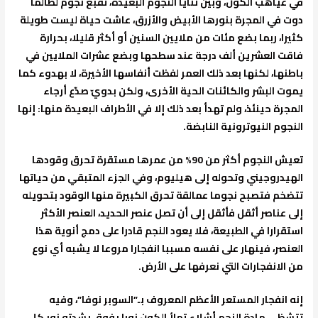
في غياهب الكون، وبين ثنايا النجوم البعيدة، تقبع نجوم لطالما
دوت في المجرة بنورها الأبيض والأزرق، عاشت حياة ليست طويلة
كثيرا، ربما بضع مئات من ملايين السنين أو أكثر قليلا، بحرارة
فاقت العشرين ألف درجة عند سطحها وبضع عشرات الملايين في
باطنها، لكنها بعد ذلك العمر لفظت أنفاسها الأخيرة، لا بهدوء كما
يموت البشر والكائنات الحية الأخرى، ولكن بدويّ صدّع أرجاء
المجرة حينئذ، ولم تهدأ بعد ذلك إلا في الأطراف البعيدة منها: إنها
النجوم النيوترونية النابضة.
تعيش النجوم أكثر من 90% من عمرها مستقرة تحرق وقودها
الهيدروجيني وتحوله إلى هيليوم، وفي الجزء المتبقي من حياتها
تتضخم فتصبح نجوما عمالقة تحرق الكبيرة منها الوقود بتحويله
إلى عناصر أثقل فأثقل إلى أن تصل عنصر الحديد، العنصر الأكثر
استقرارا في الطبيعة، فلا يعود النجم قادرا على دمج أنوية هذا
العنصر، فينهار على نفسه مسببا انفجارا مروعا لا يشبه أي نوع
من الانفجارات التي نعرفها على الأرض.
إنه انفجار المستعر الأعظم المعروف بـ”السوبر نوفا”، وفيه
تتشظى مادة النجم أشلاء تملأ الكون نورا يفوق بشدته نور كل