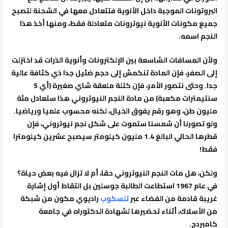
البروتونات الموجبة داخل الأنوية فتتعادل معها في الشحنة لتصبح
جميع مكونات الأنوية نيوترونات متعادلة فقط، ومنها أخذ هذا
النجم اسمه.
ولأن المسافات الشاسعة بين الإلكترونات وأنوية الذرات قد اختزلت
إلى الصفر، فإن المادة تنكمش إلى حجم ضئيل جدا ذي كثافة عالية
جدا. وحتى نتصور الأمر، فإن كتلة ملعقة شاي صغيرة (أي 5
سنتيمترات مكعبة) من مادة النجم النيوتروني هذا ستعادل مئة
مليون طن، وهو رقم يفوق الخيال، لكنه محسوب علميا ورياضيا.
ولو تصورنا أن شمسنا ستموت على شكل نجم نيوتروني، فإن
قطرها الحالي البالغ 1.4 مليون كيلومتر سيصبح عشرين كيلومترا
فقط!
ولكن، هل مات النجم النيوتروني حقا، أم لا تزال فيه بعض حياة؟
في عام 1967 استطاعت الطالبة جوسلين بل التقاط أول إشارة
غريبة قادمة من الفضاء عبر
تلسكوب
راديوي مكون من شبكة
من الأسلاك، أثناء تحضيرها لشهادة الدكتوراه في جامعة
كامبردج.