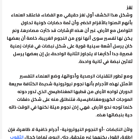
لغز
وشكل هذا الكشف أول لغز حقيقي مع الفضاء، فاعتقد العلماء
بأنهم اتصلوا بالأقزام الخضر، وأن ثمة حضارات كونية تحاول
التواصل مع الأرض، غير أن هذه الإشارات قد كثرت مصادرها، ولم
يكن لها تفسير سوى أنها نوع من النجوم الغريبة، خاصة أن بعضها
كان يرسل أشعة سينية قوية على شكل نبضات في فترات زمنية
قصيرة جدا أكثرها لا يتجاوز الثانية الواحدة، بل إن بعضها يرسل
ثلاثين نبضة في ثانية واحدة.
ومع تطور التقنيات الرصدية وأدواتها، وضع العلماء التفسير
الأمثل لهذه الأجرام بأنها نجوم نيوترونية شديدة الكثافة سريعة
الدوران تواجه الأرض من قطبها المغناطيسي الذي تدور حوله
الموجات الكهرومغناطيسية، فتنطلق منه على شكل دفقات
كلما توجه نحو الأرض. فهي إذن نجوم ميتة لكنها في الوقت ذاته
حية بنبضاتها هذه.
ولأن النابضات -أو النجوم النيوترونية- أجرام خافية لا ظاهرة، فإن
إطلاق القول بكنهها غير متحقق حتى اليوم، تماما كحال
الثقوب