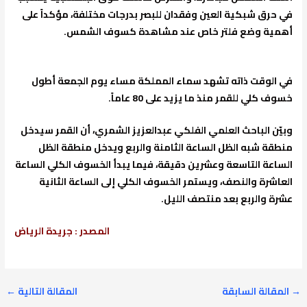
في حرق شبكية العين وفقدان للبصر بدرجات مختلفة، مؤكداً على
أهمية وضع فلتر خاص عند مشاهدة كسوف الشمس.
في الوقت ذاته تشهد سماء المملكة مساء يوم الجمعة أطول
خسوف كلي للقمر منذ ما يزيد على 80 عاماً.
وبيّن الباحث العلمي الفلكي عبدالعزيز الشمري، أن القمر سيدخل
منطقة شبه الظل الساعة الثامنة والربع ويدخل منطقة الظل
الساعة التاسعة وعشرين دقيقة، فيما يبدأ الخسوف الكلي الساعة
العاشرة والنصف، ويستمر الخسوف الكلي إلى الساعة الثانية
عشرة والربع بعد منتصف الليل.
المصدر : جريدة الرياض
→
المقالة السابقة
المقالة التالية
←