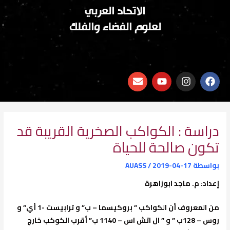
الاتحاد العربي
لعلوم الفضاء والفلك
E
Y
I
F
n
o
n
a
v
u
s
c
e
t
t
e
l
u
a
b
o
b
g
o
دراسة : الكواكب الصخرية القريبة قد
p
e
r
o
تكون صالحة للحياة
e
a
k
m
بواسطة
2019-04-17
/
AUASS
إعداد: م. ماجد ابوزاهرة
من المعروف أن الكواكب ” بروكيسما – ب” و ترابيست -1 أي” و
روس – 128ب ” و ” ال اتش اس – 1140 ب” أقرب الكوكب خارج