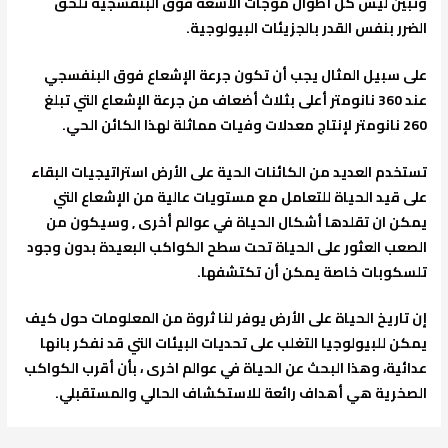
وتبين ليس كل أطوال موجات الأشعة فوق البنفسجية تلحق
الضرر بنفس القدر بالجزيئات البيولوجية.
على سبيل المثال يجب أن تكون جرعة الإشعاع فوق البنفسجي
عند 360 نانومتر أعلى بثلاث أضعاف من جرعة الإشعاع التي تبلغ
260 نانومتر لإنتاج معدلات وفيات مماثلة لهذا الكائن الحي.
تستخدم العديد من الكائنات الحية على الأرض استراتيجيات البقاء
على قيد الحياة للتعامل مع مستويات عالية من الإشعاع التي
يمكن ان تقلدها أشكال الحياة في عوالم أخرى , وسيكون من
الصعب العثور على الحياة تحت سطح الكواكب البعيدة بدون وجود
تلسكوبات خاصة يمكن أن تكتشفها.
إن تاريخ الحياة على الأرض يوفر لنا ثروة من المعلومات حول كيف
يمكن للبيولوجيا التغلب على تحديات البيئات التي قد نفكر بانها
عدائية، وهذا البحث عن الحياة في عوالم اخرى ، بأن أقرب الكواكب
الصخرية هي أهداف رائعة للاستكشاف الحالي والمستقبلي.