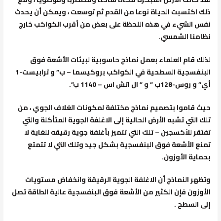
ذلك اكتسبت الحياة نوعا من القدم ثم توسعت ، ويمكن أن يحدث
نفس الشيء في هذه اللحظة على بعض من أقرب الكواكب خارج
نظامنا الشمسي.
لذلك قام العلماء بعمل نماذج حاسوبية لبيئات الأشعة فوق
البنفسجية السطحية في الكواكب بروكيسما – ب” و ترابيست-1
أي” و روس-128ب ” و ” ال اتش اس – 1140 ب”.
حيث قاموا بتصميم نماذج مختلفة لمكونات الغلاف الجوي ، من
تلك التي تشبه الأرض الحالية إلى الاغلفة الجوية المتأكلة والتي
تفتقر للأكسجين – تلك التي تتميز بأغلفة جوية رقيقه للغاية لا
تمنع الأشعة فوق البنفسجية بشكل جيد وتلك التي لا تتمتع
بحماية الأوزون.
وتظهر النماذج أن الاغلفة الجوية الرقيقة وانخفاض مستويات
الأوزون فإن الكثير من الأشعة فوق البنفسجية عالية الطاقة تصل
إلى السطح .