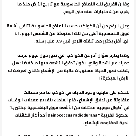
وقارن الفريق تلك النماذج الحاسوبية مع تاريخ الأرض منذ ما
يقرب من 4 مليارات سنه حتى اليوم.
وعلى الرغم من أن الكواكب حسب النماذج الحاسوبية تتلقى أشعة
فوق البنفسجية أعلى من تلك المنبعثة من الشمس اليوم ، الا
انها أقل بكثير مما تلقته الأرض قبل 3.9 مليار سنه.
وهنا يطرح سؤال آخر عن الكواكب التي تدور حول نجوم قزمة
حمراء غير نشطة والتي يكون تدفق الأشعة فيها منخفضا : هل
يتطلب تطور الحياة مستويات عالية من الإشعاع كالذي تعرضت له
الأرض المبكرة؟!
للحكم على قابلية وجود الحياة في كوكب ما مع معدلات
متفاوتة من تدفق الإشعاع ، قام العلماء بتقييم معدلات الوفيات
في أطوال موجيه مختلفة من الأشعة فوق البنفسجية لبكتيريا”
المكوة الغريبة ” Deinococcus radiodurans أحد أكثر الكائنات
الحية المقاومة للإشعاع.