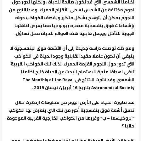
نظامنا الشمسي التي قد تكون صالحة للحياة ، ولكنها تدور حول
نجوم مختلفة عن الشمس تسمى الأقزام الحمراء، وهذا النوع من
النجوم يمكن أن يتوهج بشكل متكرر ويقصف الكواكب حوله
بإشعاعات فوق بنفسجية مدمره بيولوجيا مما يعرض اغلفتها
الجوية للتآكل ويجعل قابلية هذه العوالم للحياة محل تساؤل.
ومع ذلك توصلت دراسة جديدة إلى أن الأشعة فوق البنفسجية لا
ينبغي أن تكون عاملا مقيدا لقابلية وجود الحياة في الكواكب
التي تدور حول النجوم القزمة الحمراء ،لذلك تلك الكواكب القريبة
تبقى اهدافا مثيرة للاهتمام للبحث عن الحياة خارج نظامنا
الشمسي وقد نشرت النتائج في The Monthly of the Royal
Astronomical Society بتاريخ 16 أبريل/ نيسان 2019 .
لقد تطورت الحياة على الأرض اليوم من مخلوقات ازدهرت خلال
تدفق أشعة فوق بنفسجية أكبر من تلك التي يتعرض لها الكوكب
” بروكيسما – ب” وغيرها من الكواكب الخارجية القريبة الموجودة
حاليا ؟
لقد كانت الأرض المبكرة مكانا ساخنا ومضطربا وفوضويا ، ومع