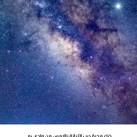
ذراع مجرة درب التبانة بالامس
من وادي رم .