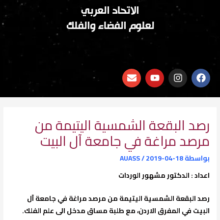
الاتحاد العربي
لعلوم الفضاء والفلك
E
Y
I
F
n
o
n
a
v
u
s
c
e
t
t
e
l
u
a
b
o
b
g
o
رصد البقعة الشمسية اليتيمة من
p
e
r
o
مرصد مراغة في جامعة آل البيت
e
a
k
m
بواسطة
2019-04-18
/
AUASS
اعداد : الدكتور مشهور الوردات
رصد البقعة الشمسية اليتيمة من مرصد مراغة في جامعة آل
البيت في المفرق الاردن، مع طلبة مساق مدخل الى علم الفلك.