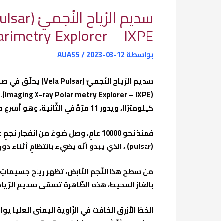
Polarimetry Explorer – IXPE)….التّابع 
بواسطة
2023-03-12
/
AUASS
سديم الرّياح النّجميّ (Vela Pulsar) يحلّق في صورةٍ جديدةٍ من مسبار
كيلومترًا)، ويدور 11 مرّةً في الثّانية، وهو أسرع من دوران شفرات المروحيّة.
(pulsar) ، الذي يبدو أنّه يضيء بانتظامٍ أثناء دورانه، مثل منارةٍ كونيّةٍ.
من سطح هذا النّجم النّابض، تظهر رياح جسيماتٍ
بالغاز المحيط، هذه الظّاهرة تسمّى سديم الرّياح 
الخطّ الأزرق الخافت في الزّاوية اليمنى العليا 