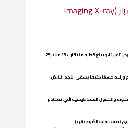
سديم الرّياح النّجميّ (Vela Pulsar) يحلّق في صورةٍ جديدةٍ من مسبار (Imaging X-ray
(Imaging X-ray Polarimetry Explorer – IXPE)….التّابع لناسايقع نجم (Vela) النّابض على بعد 1000 سنةٍ ضوئيّةٍ من الأرض تقريبَا، ويبلغ قطره ما يقارب 15 ميلاً (25
Vel) إلى الأرض. وترك هذا المستعر الأعظم وراءه جسمًا كثيفًا يسمّى النّجم النّابض
شحونة والحقول المغناطيسيّة الّتي تصطدم
اوي نصف سرعة الضّوء تقريبًا.