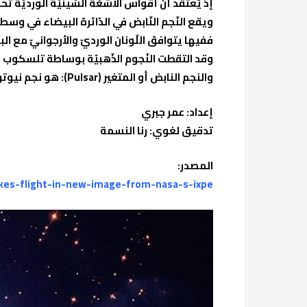
إذ يُعتقد أنّ أقواس الأشعّة السّينيّة الورديّة ت
ويقع النّجم النّابض في الدّائرة البيضاء في وسط 
ففيها يتوافق اللّونان الورديّ والأرجوانيّ مع البيانات من مرصد (Chandra X-ray) التّابع لناسا، الّذي رصد 
وقد التقطت النّجوم الذّهبيّة بوساطة تلسكوب هاب
والنجم النابض أو المتغير ‏(Pulsar): هو نجم نيوتروني شديد الدوران والمغنطة يصدر حزمًا من الإشعاع الكهرومغناطيسي من أقطابه المغناطيسية.
إعداد: عمر جبري
تدقيق لغوي: رنا النسمة
المصدر:
kes-flight-in-new-image-from-nasa-s-ixpe