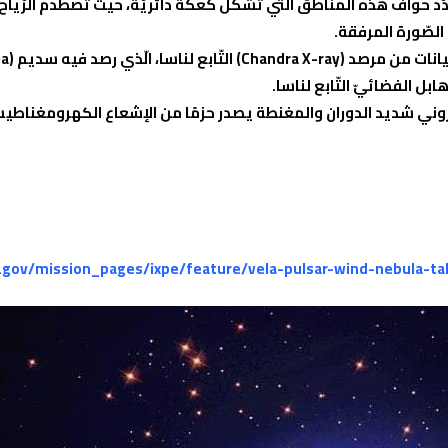
حدّد حواف هذه المناطق الّتي تشكّل كعكةً دائريّةً، حيث تصطدم الرّياح 
الصّورة المرفقة.
فيه سديم (Vela) عدّة مرّاتٍ سابقًا.
ل الفضائيّ التّابع لناسا.
.gov/mission_pages/ixpe/feature/vela-pulsar-wind-nebula-ta