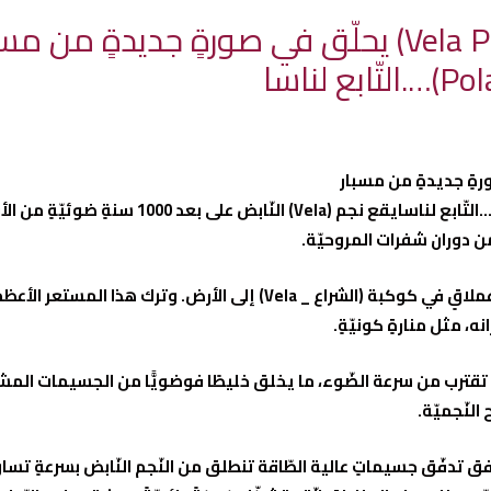
لناسا
فمنذ نحو 10000 عامٍ، وصل ضوءٌ من انفجار نجمٍ عملاقٍ في كوكبة (الشراع _ a
 تقترب من سرعة الضّوء، ما يخلق خليطًا فوضويًّا من الجسيمات الم
النّجميّة.
يوافق تدفّق جسيماتٍ عالية الطّاقة تنطلق من النّجم النّابض بسرعةٍ تس