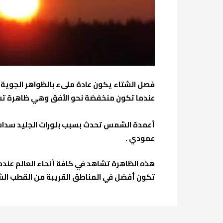
فصل الشتاء يكون عادة ملىء بالظواهر الجوية 
عندما تكون منخفضة نحو الأفق وهي ظاهرة 
أعمدة الشمس تحدث بسبب بلورات الجليد سداس
عمودي .
تكون أفضل في المناطق القريبة من القطب الش