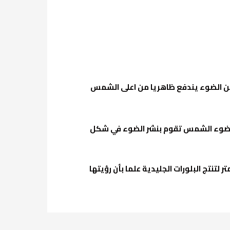
 من الضوء يندفع ظاهريا من اعلى الشمس
ا ضوء الشمس تقوم بنشر الضوء في شكل
ي كافة أنحاء العالم عندما يكون الغلاف الجوي بارد بشكل كافي على ارتفاع بين 5 الى 10 كيلومتر لتنتج البلورات الجليدية علما بأن رؤيتها