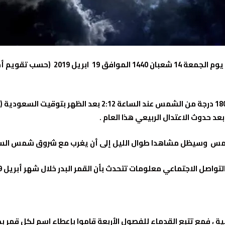
يزين سماء السعودية والمنطقة العربية مساء
د حدوث الاعتدال الربيعي هذا العام .
شمس وسيظل مشاهدا طوال الليل إلى أن يغرب مع شروق شمس الس
ية ، فمع تتبع القدماء للفصول الأربعة قاموا بإعطاء اسم لكل قمر ب