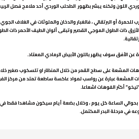
دي اللون ولكنه يبشر بظهور الطحلب الوردي أحد ملامح فصل الربيع
لحمرة أو البرتقالي ، فالغبار والدخان والملوثات في الغلاف الجوي
زرق ذات الطول الموجي القصير وتبقى ألوان الطيف الأحمر ذات الطول
قالية.
ة عن الأفق سوف يظهر باللون الأبيض الرمادي المعتاد.
فوهات المشعة على سطح القمر من خلال المنظار او تلسكوب صغير خلا
ت المشعة عبارة عن رواسب لمواد عاكسة ساطعة تمتد من مركز الفوه
يخو” أكثر الفوهات اشعاعا.
 بحوالي الساعة كل يوم ، وخلال بضعة أيام سيكون مشاهدا فقط في س
وعه في مرحلة البدر المكتمل.