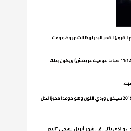
 يوم الجمعة 14 شعبان 1440 الموافق 19 ابريل 2019 (حسب تقويم أم القرى) القمر البدر لهذا الشهر وهو وقت
القمر سوف يصل مرحلة الاكتمال واقعا بزاوية 180 درجة من الشمس عند الساعة 2:12 بعد الظهر بتوقيت السعودية (11:12 صباحا بتوقيت غرينتش) ويكون بذلك
بت.
من ناحية أخرى تناقلت بعض المواقع وصفحات التواصل الاجتماعي معلومات تتحدث بأن القمر البدر خلال شهر أبريل 2019 سيكون وردي اللون وهو موعدا مميزا لكل
در ، والذي يأتي في شهر أبريل يسمى “البدر