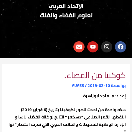
الاتحاد العربي
لعلوم الفضاء والفلك
E
Y
I
F
n
o
n
a
v
u
s
c
e
t
t
e
l
u
a
b
o
b
g
o
كوكبنا من الفضاء..
p
e
r
o
e
a
k
بواسطة
2019-02-10
/
AUASS
m
إعداد: م. ماجد ابوزاهرة
هذه واحدة من احدث الصور لكوكبنا بتاريخ (6 فبراير 2019)
التقطها القمر الصناعي “دسكفر ” التابع لوكالة الفضاء ناسا و
الإدارة الوطنية للمحيطات والغلاف الجوي التي تعرف اختصار ” نوا
” .