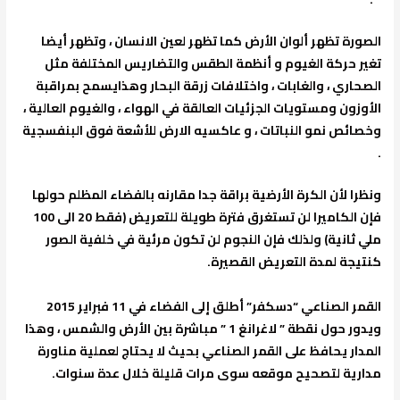
الصورة تظهر ألوان الأرض كما تظهر لعين الانسان ، وتظهر أيضا
تغير حركة الغيوم و أنظمة الطقس والتضاريس المختلفة مثل
الصحاري ، والغابات ، واختلافات زرقة البحار وهذايسمح بمراقبة
الأوزون ومستويات الجزئيات العالقة في الهواء ، والغيوم العالية ،
وخصائص نمو النباتات ، و عاكسيه الارض للأشعة فوق البنفسجية
.
ونظرا لأن الكرة الأرضية براقة جدا مقارنه بالفضاء المظلم حولها
فإن الكاميرا لن تستغرق فترة طويلة للتعريض (فقط 20 الى 100
ملي ثانية) ولذلك فإن النجوم لن تكون مرئية في خلفية الصور
كنتيجة لمدة التعريض القصيرة.
القمر الصناعي “دسكفر” أطلق إلى الفضاء في 11 فبراير 2015
ويدور حول نقطة ” لاغرانغ 1 ” مباشرة بين الأرض والشمس ، وهذا
المدار يحافظ على القمر الصناعي بحيث لا يحتاج لعملية مناورة
مدارية لتصحيح موقعه سوى مرات قليلة خلال عدة سنوات.