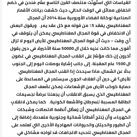
القياسات التي استُهِلَّت منتصف القرن التاسع عشر، فنحن في خضم
انخفاضٍ مماثل في الوقت الحالي، حيث كشفت بيانات الأقمار
الصناعية لوكالة الفضاء الأوروبية سنة 2014 أن المجال
المغناطيسي يفقد 5٪ من قوته مع كل عقد يمر. ويقول البعض
أن الانخفاض في قوة المجال المغناطيسي يمكن أن يتوقف في
أي وقت – حيث أن قوة المجال المغناطيسي للأرض اليوم لا تزال
أقوى مما كانت عليه خلال ال 50000 سنة الأخيرة، في حين يقول
آخرون إن ذلك مؤشرٌ على انقلاب المجال المغناطيسي في غضون
ال 1500 عام المقبلة. إلى جانب إشارة بوصلات اليوم إلى الجنوب
بدلًا عن الشمال، ماذا سيحدث إذا انقلب المجال المغناطيسي
للأرض؟ في حين أن الغلاف الجوي سيستمر في المساعدة على
حماية كوكب الأرض من الإشعاعات، يُمكن لضُعف المجال
المغناطيسي الذي يسبق الانقلاب أن يجعلنا عرضةً لجسيمات
الطاقة المسببة للسرطان والأشعة الكونية. كما يمكن لانقلابٍ
في المجال المغناطيسي أن يُعطِّل أنظمة الاتصالات وشبكات
الكهرباء، وأن يُنتج أقطاباً شمالية وجنوبية متعددة، إضافة إلى
أن الطيور والحيتان والحيوانات المهاجرة الأخرى التي تعتمد على
المجال المغناطيسي لتحديد الاتجاهات قد تواجه مشاكل في