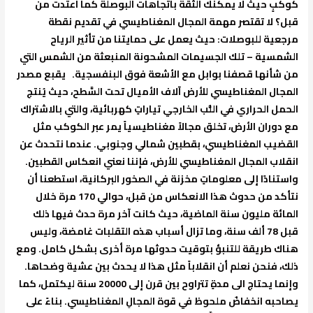
كوكبٍ حيث لا يمكنك الثقة باتجاهات البوصلة كما اعتدت من
قبل؟ لا تقتصر مهمة المجال المغناطيسي في تقديم نقطة
مرجعية للبوصلات: حيث يعمل على حمايتنا من تأثير الرياح
الشمسية – تلك الجسيمات المشحونة المنبعثة من الشمس التي
من شأنها قصفنا بوابل مع الأشعة فوق البنفسجية. يقبع مصدر
المجال المغناطيسي للأرض آلاف الأميال تحت السَّطح، حيث يُنتج
الحمل الحراري في اللُّب الخارجي تياراتٍ كهربائية، والتي بالاشتراك
مع دوران الأرض، تخلق مجالاً مغناطيسياً يمر عبر الكوكب مثل
القضيب المغناطيسي، بقطبين شمالي وجنوبي. عندما نتحدث عن
انقلاب المجال المغناطيسي للأرض، فإننا نعني انعكاس القطبين.
واستنادًا إلى معلوماتٍ مخزنة في الصخور البركانية، استطعنا أن
نتأكد من حدوث هذا الانعكاس من قبل، حوالي 170 مرة خلال
المائة مليون سنة الماضية، حيث كانت آخر مرة حدث فيها ذلك
قبل 78 ألف سنة، وما تزال أسباب هذه التقلبات غامضة، وليس
هناك طريقة للتنبؤ بتوقيت حدوثها مرة أخرى بشكل كامل. ومع
ذلك، فنحن نعلم أن انقلاباً مثل هذا لا يحدث بين عشية وضحاها.
وإنما يحتاج الى مدةٍ تتراوح بين قرن إلى 20000 سنة ليكتمل، كما
يصاحبه انخفاضٌ ملحوظ في قوة المجالِ المغناطيسي. بناءً على