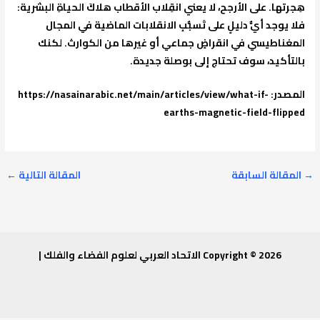
هِجرتها. على الأرجح، لا يعني انقِلاب الأقطاب هلاكَ الحياةِ البشرية:
فلا يوجد أيُّ دليلٍ على تَسبُّبِ الانقلابات الماضية في المجال
المغناطيسي في انقراضٍ جماعي أو غيرها من الكوارث. لكنك
بالتأكيد، سوف تحتاج إلى بوصلة جديدة.
المصدر: https://nasainarabic.net/main/articles/view/what-if-
earths-magnetic-field-flipped
→
المقالة السابقة
المقالة التالية
←
Copyright © 2026 الاتحاد العربي لعلوم الفضاء والفلك |