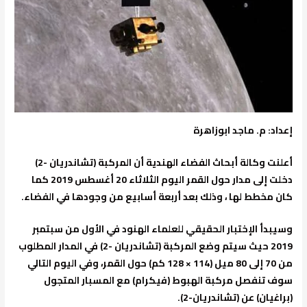
إعداد: م. ماجد ابوزاهرة
أعلنت وكالة أبحاث الفضاء الهندية أن المركبة (تشاندريان -2)
دخلت إلى مدار حول القمر اليوم الثلاثاء 20 أغسطس 2019 كما
كان مخطط لها ، وذلك بعد أربعة أسابيع من وجودها في الفضاء.
وسيبدأ الإختبار الحقيقي للعلماء الهنود في الأول من سبتمبر
2019 حيث سيتم وضع المركبة (تشاندريان -2) في المدار المطلوب
من 70 إلى 80 ميل (114 × 128 كم) حول القمر، وفي اليوم التالي
سوف تنفصل مركبة الهبوط (فيكرام) مع المسبار المتجول
(براغيان) عن (تشاندريان-2).