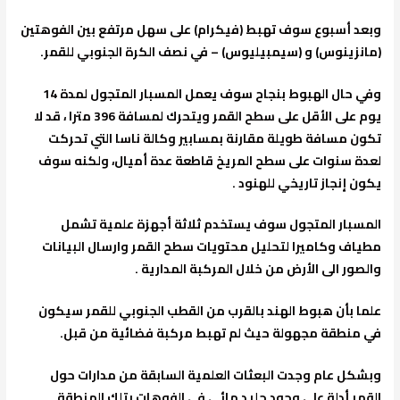
وبعد أسبوع سوف تهبط (فيكرام) على سهل مرتفع بين الفوهتين
(مانزينوس) و (سيمبيليوس) – في نصف الكرة الجنوبي للقمر.
وفي حال الهبوط بنجاح سوف يعمل المسبار المتجول لمدة 14
يوم على الأقل على سطح القمر ويتحرك لمسافة 396 مترا ، قد لا
تكون مسافة طويلة مقارنة بمسابير وكالة ناسا التي تحركت
لعدة سنوات على سطح المريخ قاطعة عدة أميال، ولكنه سوف
يكون إنجاز تاريخي للهنود .
المسبار المتجول سوف يستخدم ثلاثة أجهزة علمية تشمل
مطياف وكاميرا لتحليل محتويات سطح القمر وارسال البيانات
والصور الى الأرض من خلال المركبة المدارية .
علما بأن هبوط الهند بالقرب من القطب الجنوبي للقمر سيكون
في منطقة مجهولة حيث لم تهبط مركبة فضائية من قبل.
وبشكل عام وجدت البعثات العلمية السابقة من مدارات حول
القمر أدلة على وجود جليد مائي في الفوهات بتلك المنطقة