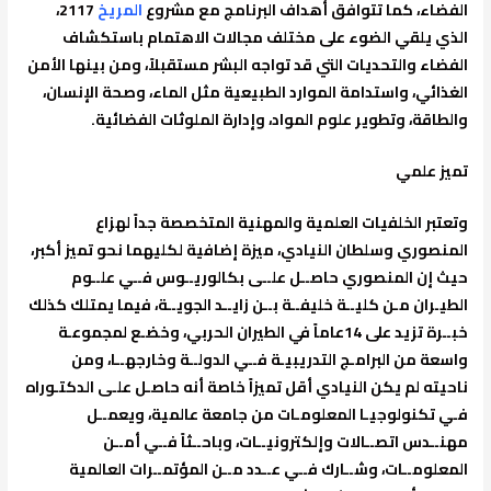
الفضاء، كما تتوافق أهداف البرنامج مع مشروع
المريخ
2117،
الذي يلقي الضوء على مختلف مجالات الاهتمام باستكشاف
الفضاء والتحديات التي قد تواجه البشر مستقبلاً، ومن بينها الأمن
الغذائي، واستدامة الموارد الطبيعية مثل الماء، وصحة الإنسان،
والطاقة، وتطوير علوم المواد، وإدارة الملوثات الفضائية.
تميز علمي
وتعتبر الخلفيات العلمية والمهنية المتخصصة جداً لهزاع
المنصوري وسلطان النيادي، ميزة إضافية لكليهما نحو تميز أكبر،
حيث إن المنصوري حاصــل علــى بكالوريــوس فــي علــوم
الطيـران مـن كليــة خليفــة بــن زايــد الجويــة، فيما يمتلك كذلك
خبــرة تزيد على 14عاماً في الطيران الحربي، وخضـع لمجموعـة
واسعة من البرامـج التدريبيـة فــي الدولــة وخارجهــا، ومن
ناحيته لم يكن النيادي أقل تميزاً خاصة أنه حاصـل علـى الدكتـوراه
فـي تكنولوجيـا المعلومـات من جامعة عالمية، ويعمــل
مهنــدس اتصــالات وإلكترونيــات، وباحــثاً فــي أمــن
المعلومــات، وشــارك فــي عــدد مــن المؤتمــرات العالمية