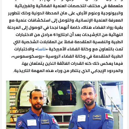
متعمقة في مختلف التخصصات العلمية الفضائية والفيزيائية
والبيولوجية وعلوم الأرض، على متن المحطة الدولية وذلك لتطوير
المعرفة العلمية الإنسانية، والتوصل إلى استكشافات علمية مع
بقية رواد الفضاء هناك، خاصة أنهما نجحا في الوصول إلى المرحلة
النهائية من الترشيحات بعد أن اجتازوا 6 مراحل من الاختبارات
الطبية والنفسية المتقدمة فضلاً عن المقابلات الشخصية التي
تمت بالتعاون مع وكالة الفضاء الأميركية «
ناسا
» والاختبارات
الطبية المتقدمة في وكالة الفضاء الروسية «روسكوسموس»،
فيما يعكس ذلك كله القدرات الفائقة اللذين يتمتعان بها،
والمردود الإيجابي الذي ينتظر من وراء هذه المهمة التاريخية.