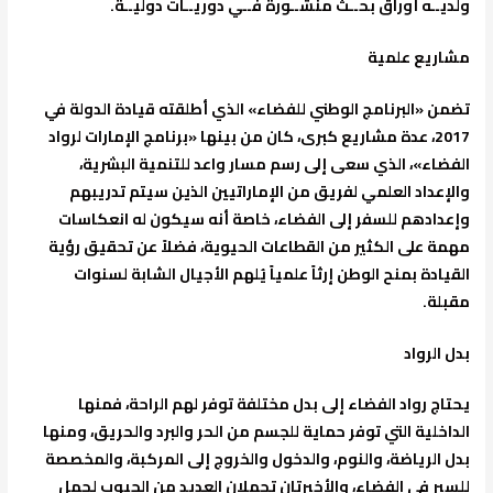
ولديــه أوراق بحــث منشــورة فــي دوريــات دوليــة.
مشاريع علمية
تضمن «البرنامج الوطني للفضاء» الذي أطلقته قيادة الدولة في
2017، عدة مشاريع كبرى، كان من بينها «برنامج الإمارات لرواد
الفضاء»، الذي سعى إلى رسم مسار واعد للتنمية البشرية،
والإعداد العلمي لفريق من الإماراتيين الذين سيتم تدريبهم
وإعدادهم للسفر إلى الفضاء، خاصة أنه سيكون له انعكاسات
مهمة على الكثير من القطاعات الحيوية، فضلاً عن تحقيق رؤية
القيادة بمنح الوطن إرثاً علمياً يُلهم الأجيال الشابة لسنوات
مقبلة.
بدل الرواد
يحتاج رواد الفضاء إلى بدل مختلفة توفر لهم الراحة، فمنها
الداخلية التي توفر حماية للجسم من الحر والبرد والحريق، ومنها
بدل الرياضة، والنوم، والدخول والخروج إلى المركبة، والمخصصة
للسير في الفضاء، والأخيرتان تحملان العديد من الجيوب لحمل