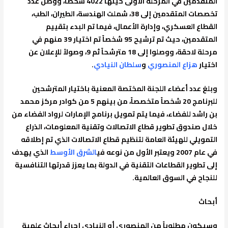
المتقدمين في المرحلة الأولى حينها 4022 شخصاً، ووصل عدد
تخصصات المتقدمين إلى 38، شملت الهندسة، الطيران، الطب،
القطاع العسكري، وإدارة الأعمال، فيما تم البدء بتقييم
المتقدمين، حيث تم ترشيح 95 شخصاً تم اختيار 39 منهم في
مرحلة لاحقة، ووصلوا إلى 18 مترشحاً ثم 9، وصولاً للإعلان عن
اختيار
هزاع المنصوري
و
سلطان النيادي
.
وبلغ عدد أعضاء اللجنة المختصة المعنية باختيار المترشحين
للبرنامج 20 شخصاً متخصصاً، من بينهم 5 من كوادر مركز محمد
بن راشد للفضاء، فيما يتم تمويل برنامج الإمارات لرواد الفضاء من
خلال صندوق تطوير قطاع الاتصالات وتقنية المعلومات، الذراع
التمويلي للهيئة العامة لتنظيم قطاع الاتصالات الذي تم إطلاقه
في عام 2007 ويعتبر الأول من نوعه في
الشرق الأوسط
الذي يهدف
إلى تطوير القطاعات التقنية في الدولة بما يعزز قدرتها التنافسية
للنجاح في السوق العالمية.
أبحاث
وسيكون مطلوباً من المنصوري أو النيادي إجراء أبحاث علمية