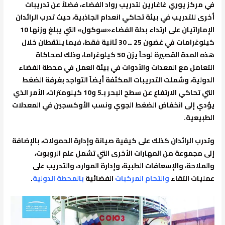
في مركز يوري غاغارين لتدريب رواد الفضاء، فضلاً عن تدريبات
أخرى للتدريب في بيئة تحاكي انعدام الجاذبية، حيث تدرب الرائدان
الإماراتيان على ارتداء بدلة الفضاء«سوكول» التي يبلغ وزنها 10
كيلوغرامات في غضون 25 ــ 30 ثانية فقط، فيما يلتقطان خلال
هذه المدة القصيرة لوحاً يزن 50 كيلوغراما، وذلك لمحاكاة
التعامل مع المعدات والأدوات في بيئة العمل في محطة الفضاء
الدولية، وشملت التدريبات المكثفة أيضاً التواجد بغرفة الضغط
التي تحاكي الارتفاع عن سطح البحر بـ5 و10 كيلومترات، الأمر الذي
يؤدي إلى انخفاض الضغط الجوي ونسب الأوكسجين في المعدلات
الطبيعية.
وتدرب الرائدان كذلك على كيفية صيانة وإدارة الحمولات، بالإضافة
إلى مجموعة من المهارات الأخرى التي تشمل علم الروبوت،
والملاحة، والإسعافات الطبية، وإدارة الموارد، والتدريب على
عمليات التقاء
والتحام المركبات
الفضائية
بالمحطة الدولية
.