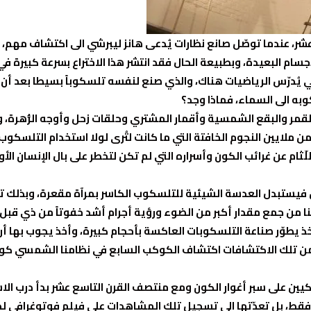
شر، عندما توصّل صانع نظارات يُدعى هانز ليبرشي الى اكتشاف مهم،
سام البعيدة، وبطبيعة الحال فقد انتشر هذا الاختراع بسرعة كبيرة في
لي يُدرّس الرياضيات هناك، والذي صنع لنفسه تلسكوباً بسيطا بعد أن
به الى السماء، فماذا وجد؟
قمر والبقع الشمسية وأقمار المشتري وحلقات زحل وأوجه الزُّهرة، 
 من ملايين النجوم الخافتة التي ما كانت لتُرى لولا استخدام التلسك
ثام عن غرائب الكون وأسراره التي لم تكن لتخطر على بال الإنسان الأ
فيستبدل العدسة الشيئية للتلسكوب الكاسر بمرآة مقعرة، وبذلك 
ا من جمع مقدار أكبر من الضوء ورؤية أجرام أشد خفوتاً من ذي قبل.
طوّر صناعة التلسكوبات العاكسة بأحجام كبيرة، وأخذ يجوب بها أر
ضمن تلك الاكتشافات اكتشاف الكوكب السابع في نظامنا الشمسي كو
كيين على سبر أغوار الكون ومع منتصف القرن التاسع عشر بدأ درب ال
قط، بل تعدّتها الى تسجيل تلك المشاهدات على فيلم فوتوغرافي لدر