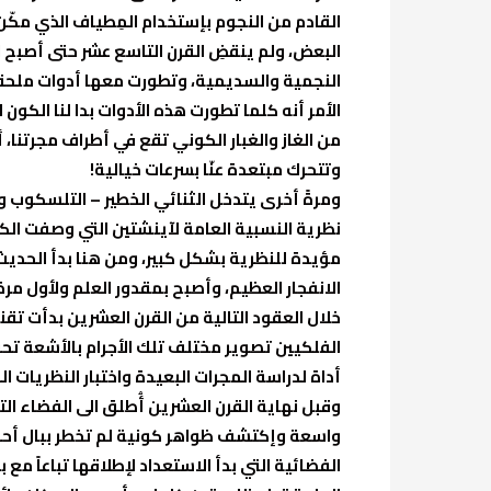
القادم من النجوم بإستخدام المِطياف الذي مكّ
البعض، ولم ينقضِ القرن التاسع عشر حتى أصبح ا
النجمية والسديمية، وتطورت معها أدوات ملحقة 
الأمر أنه كلما تطورت هذه الأدوات بدا لنا الكون
من الغاز والغبار الكوني تقع في أطراف مجرتنا،
وتتحرك مبتعدة عنّا بسرعات خيالية!
ومرةً أخرى يتدخل الثنائي الخطير – التلسكوب و
نظرية النسبية العامة لآينشتين التي وصفت الكون
مؤيدة للنظرية بشكل كبير، ومن هنا بدأ الحدي
الانفجار العظيم، وأصبح بمقدور العلم ولأول م
خلال العقود التالية من القرن العشرين بدأت ت
الفلكيين تصوير مختلف تلك الأجرام بالأشعة تح
أداة لدراسة المجرات البعيدة واختبار النظريات 
وقبل نهاية القرن العشرين أُطلق الى الفضاء ا
واسعة وإكتشف ظواهر كونية لم تخطر ببال أحد،
الفضائية التي بدأ الاستعداد لإطلاقها تباعاً مع