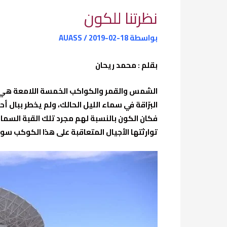
نظرتنا للكون
بواسطة
2019-02-18
/
AUASS
بقلم : محمد ريحان
الشمس والقمر والكواكب الخمسة اللامعة هي كل م
البرّاقة في سماء الليل الحالك، ولم يخطر ببال
فكان الكون بالنسبة لهم مجرد تلك القبة السماو
توارثتها الأجيال المتعاقبة على هذا الكوكب سو