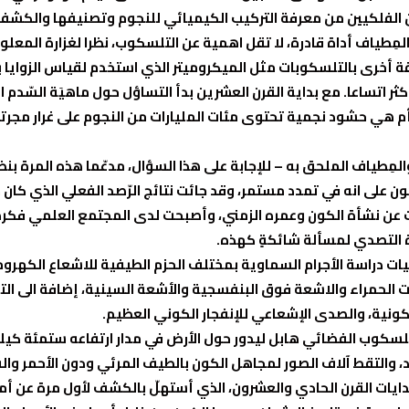
ن الفلكيين من معرفة التركيب الكيميائي للنجوم وتصنيفها والكشف ع
لمِطياف أداة قادرة، لا تقل اهمية عن التلسكوب، نظرا لغزارة المع
أخرى بالتلسكوبات مثل الميكروميتر الذي استخدم لقياس الزوايا بين
 اكثر اتساعا. مع بداية القرن العشرين بدأ التساؤل حول ماهيَة السّد
 أم هي حشود نجمية تحتوى مئات المليارات من النجوم على غرار مجرتن
المِطياف الملحق به – للإجابة على هذا السؤال، مدعّما هذه المرة ب
 على انه في تمدد مستمر، وقد جائت نتائج الرّصد الفعلي الذي كان م
ث عن نشأة الكون وعمره الزمني، وأصبحت لدى المجتمع العلمي فكرة
رة التصدي لمسألة شائكةٍ كهذه.
قنيات دراسة الأجرام السماوية بمختلف الحزم الطيفية للاشعاع الكه
ت الحمراء والاشعة فوق البنفسجية والأشعة السينية، إضافة الى الت
الكونية، والصدى الإشعاعي للإنفجار الكوني العظيم.
لتلسكوب الفضائي هابل ليدور حول الأرض في مدار ارتفاعه ستمئة كي
 والتقط آلاف الصور لمجاهل الكون بالطيف المرئي ودون الأحمر وال
 بدايات القرن الحادي والعشرون، الذي أستهلّ بالكشف لأول مرة عن أمو