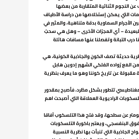
ن النجوم الثنائية المتقاربة من بعضها
لومات التي يمكن إستخلاصها من دراسة الأطياف
 الأجرام السماوية بدقة متناهية، والمثير في
م البعيدة – أي المجرّات الأخرى – وهل هي سحبٌ
ا درب التبانة وتفصلنا عنها مسافات هائلة
نظرية حديثة تصف الكون والجاذبية الكونية، هي
ن المَع رّواده الفلكي الشهير إدوين هابل
 مقبولة عن تاريخ كوننا وهو ما يعرف بنظرية
رومغناطيسي تتطور بشكل مطّرد، فأصبح بمقدور
لسكوبات الراديوية العملاقة التي أصبحت اهم
لومتر عن سطحها، وقد فتح هذا التلسكوب آفاقا
فوق البنفسجي، ويعتبر باكورة التلسكوبات
اج الجاذبية التي تنبأت بها نظرية النسبية