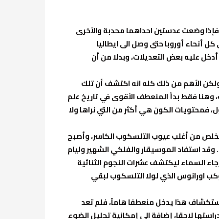
 فإذا وضعت عدستين احداهما محدبة والأخرى
 كل أنحاء أوروبا حتى وصل الى ايطاليا
 أدخل عليه بعض التعديلات، وبدلا من أن
ولكن الأهم من ذلك كله انه اكتشف أن تلك
وب، وهنا فقط بدأ المنعطف الأقوى في تاريخ علم
ول، فمحتويات الكون هي أكثر من التي نراها ولا
تخلص من أغلب عيوب التلسكوب الكاسر، وأصبح
 وقد استفاد الموسيقار والفلكي الشهير وليام
جاء السماء ليكتشف عشرات النجوم الثنائية
كب اورانوس الذي لولا التلسكوب لبقي
استكشاف هذا يدخل منعطفا هاماً، فلم تعد
استها لاحقا، إضافة الى إمكانية تحليل الضوء