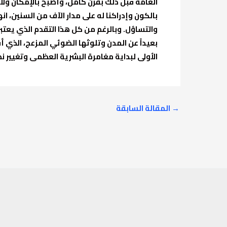
العامة قبل ذلك بقرن كامل، وأصبح بالإمكان ولأ
بالكون وإدراكنا له على مدار الآف من السنين، 
والتساؤل. وبالرغم من كل هذا التقدم الذي يعتب
بعيداً عن المدن وتلوثها الضوئي المزعج، الذي أف
الأولى لبداية مغامرة البشرية العظمى وتغيير ن
→
المقالة السابقة