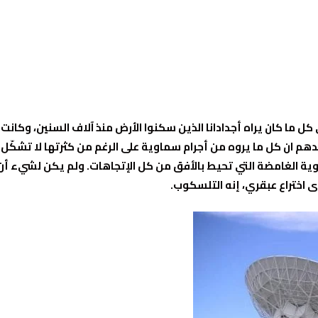
ا كان يراه أجدادانا الذين سكنوا الأرض منذ آلاف السنين، وكانت هذ
 أحدهم ان كل ما يروه من أجرام سماوية على الرغم من كثرتها لا تشك
ية الغامضة التي تحيط بالأفق من كل الإتجاهات. ولم يكن لشيء أن ي
ى اختراع عبقري، إنه التلسكوب.