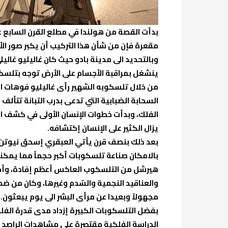
بدأت القصة من هولندا في مطلع القرن السابع ع
مقعرة فإن من شأن هذا التركيب أن يكبر صور الأج
وبالتحديد الى مدينة بادو حيث كان غاليليو غالي
ينشغل بمراقبة الأجسام على الأرض توجه بتلسكو
من خلال تلسكوبه الشهير رأى غاليليو فوهات ال
السحابة الضبابية التي تدعى بدرب التبانة تتألف
الفلك، وبدأت خطوات الإنسان الأولى في كشف اللّ
يزال الكثير على الإنسان إكتشافه.
بعد ذلك بنصف قرن يأتي العبقري إسحق نيوتن 
بالامكان صناعة تلسكوبات أكبر حجماً مما يمكنن
هيرشل من التلسكوب العاكس أعظم إفادة، وأخذ ي
والعناقيد النجمية والسّدم وغيرها، وكان من 
مجهولاً وبعيدا عن مرأى البشر الى يوم يبعثون.
بفضل التلسكوبات الكبيرة إزداد مدى قدرة الفل
الدراسة الفلكية مقتصرة على مشاهدات الراصد ف