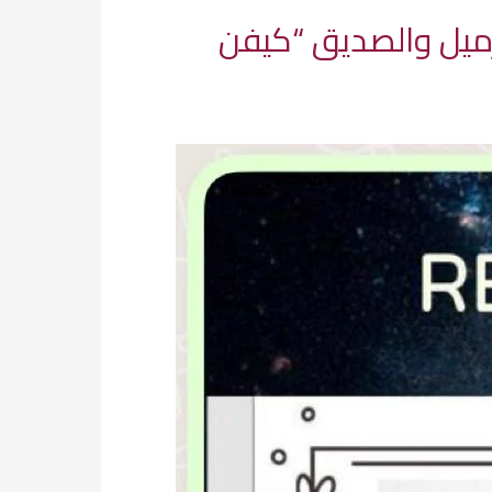
لزميل والصديق “كيفن