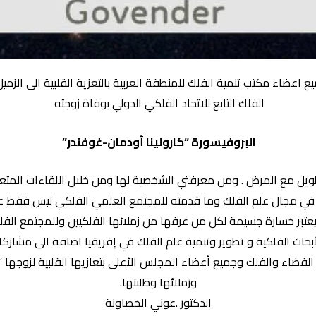
 اعضاء مكتب تنمية الفلك للمنطقة العربية بالتعزية القلبية الى الزمي
الفلك التابع للاتحاد الفلكي الدولي بوفاة زوجته
البروفيسورة “كارولينا أودمان-غوفندر”
 طويل مع المرض . ومن معرفتي الشخصية لها ومن خلال اللقاءات المتعدد
ة في مجال علم الفلك وما قدمته للمجتمع العلمي الفلكي ليس فقط عل
تبر خسارة جسيمة لكل من عرفها من زملائها الفلكيين وللمجتمع الفل
حاث الفلكية و تطوير وتنمية علم الفلك في إفريقيا اضافة الى مشاركا
م الفضاء والفلك وجميع أعضاء المجلس الأعلى بتعازيها القلبية لزوجها 
وزملائها وطلبتها.
الدكتور .عوني الخصاونة