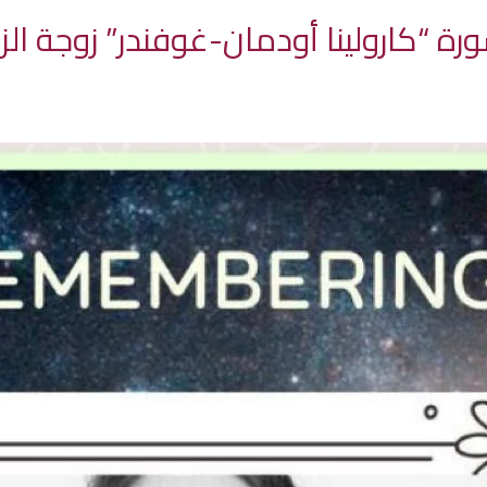
ورة “كارولينا أودمان-غوفندر” زوجة ا