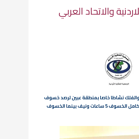
دنية والاتحاد العربي
اء والفلك نشاطا خاصا بمنطقة عبين لرصد خسوف
القمر الذي صادف يوم الجمعية 27/7/2018 ، ويعد هذا الخسوف الاطول في القرن حيث بلغت تقريبا الفترة الزمنية لكامل الخسوف 5 ساعات ونيف بينما الخسوف