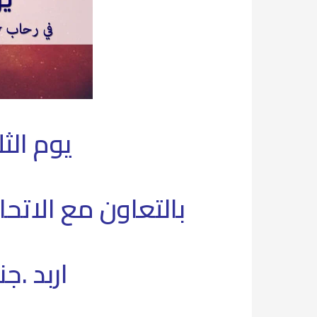
يوم الثلاثاء ١٦-٧-٢٠١٩ الس
بالتعاون مع الاتح
اربد .ج