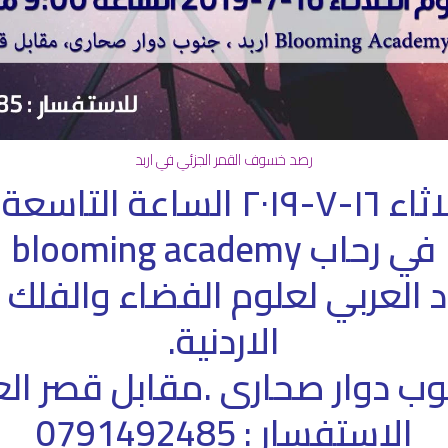
رصد خسوف القمر الجزئي في اربد
اعة التاسعة مساءا
في رحاب blooming academy
اد العربي لعلوم الفضاء والفلك 
الاردنية.
نوب دوار صحارى .مقابل قصر ال
الاستفسار : 0791492485