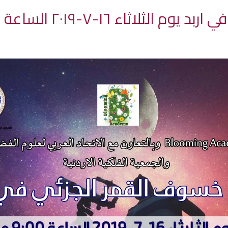
 ١٦-٧-٢٠١٩ الساعة التاسعة مساءً