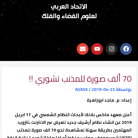
الاتحاد العربي
لعلوم الفضاء والفلك
E
Y
I
F
n
o
n
a
v
u
s
c
e
t
t
e
l
u
a
b
o
b
g
o
70 ألف صورة للمذنب تشوري !!
p
e
r
o
e
a
k
بواسطة
2019-04-23
/
AUASS
m
إعداد: م. ماجد ابوزاهرة
أعلن معهد ماكس بلانك لأبحاث النظام الشمسي في 17 ابريل
2019 عن انشاء نظام أرشيف جديد للعرض عبر الانترنت ،لتزويد
المهتمين بطريقة سهلة لمشاهدة نحو 70 الف صورة للمذنب
(67P/تشوريوموف-جيراسيمنكو) أو اختصارا (تشوري) عالية الدقة