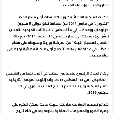
الغاز والغبار حول نواة المذنب.
وكانت المركبة الفضائية “روزيتا” التقطت أول منظر للمذنب
“تشوري” في مارس 2014 من مسافة تبلغ حوالي 5 ملايين
كيلومتر ، وبعد ذلك في 6 أغسطس 2017 التقت المركبة بالمذنب
(تشوري) ، ودخلت إلى مدار حوله في 10 سبتمبر 2014 ، تبع ذلك
انفصال المسبار “فيلة ” عن المركبة روزيتا وهبوطه على سطح
المذنب في 12 نوفمبر 2014 ، لتصبح أول مركبة فضائية تهبط على
نواة مذنب .
وكان الحدث الرئيسي عندما عبر المذنب في أقرب نقط من الشمس
” الحضيض ” في 13 اغسطس 2015. وقد إنتهت المهمة التاريخية
بجعل المركبة روزيتا تصطدم بسطح المذنب تشوري في 30
سبتمبر 2016.
لقد تم تصميم الأرشيف بطريقة سهلة بحيث يمكن العثور على
جميع الصور والمعلومات الإضافية بسرعه بما في ذلك تاريخ