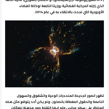
الذي زارته المركبة الفضائية روزيتا التابعة لوكالة الفضاء
الأوروبية التي نجحت بالالتقاء به في عام 2014 .
تظهر الصور الجديدة المنحدرات الوعرة والشقوق والسهول
الناعمة والحقول المغطاة بالصخور ، ولم يكن أحد يتوقع مثل هذه
المناظر على سطح مذنب ، وتم ايضا التقاط صور مذهلة لنفاثات