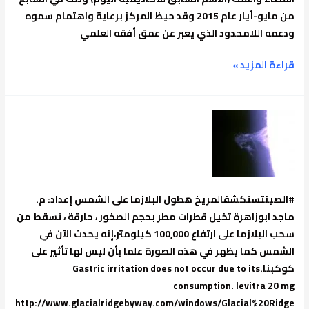
من مايو-أيار عام 2015 وقد حيظ المركز برعاية واهتمام سموه
ودعمه اللامحدود الذي يعبر عن عمق أفقه العلمي
قراءة المزيد »
هطول
البلازما
على
الشمس
#الصينتستكشفالمريخ هطول البلازما على الشمس إعداد: م.
ماجد ابوزاهرة تخيل قطرات مطر بحجم الصخور ، حارقة ، تسقط من
سحب البلازما على ارتفاع 100,000 كيلومتر،إنه يحدث الآن في
الشمس كما يظهر في هذه الصورة علما بأن ليس لها تأثير على
كوكبنا.Gastric irritation does not occur due to its
consumption. levitra 20 mg
http://www.glacialridgebyway.com/windows/Glacial%20Ridge